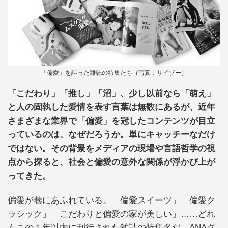
「偏愛」を謳った雑誌の特集たち（写真：サイゾー）
「こだわり」「推し」「沼」、少し以前なら「萌え」
と人の固執した愛情を表す言葉は無数にあるが、近年
さまざまな業界で「偏愛」を冠したコンテンツが目立
っているのは、なぜだろうか。単にキャッチーなだけ
ではない。その背景をメディアの現場や言語哲学の視
点から探ると、社会と偏愛の意外な関係が浮かび上が
ってきた。
偏愛が巷にあふれている。「偏愛スイーツ」「偏愛ク
ラシック」「こだわりと偏愛の家が美しい」……どれ
もこの１年以内に刊行された雑誌の特集名だ。ANAグ