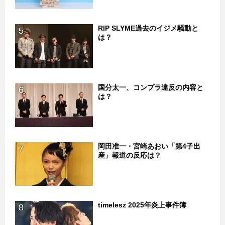
RIP SLYME過去のイジメ騒動と
5
は？
国分太一、コンプラ違反の内容と
6
は？
岡田准一・宮崎あおい「第4子出
7
産」報道の反応は？
timelesz 2025年炎上事件簿
8