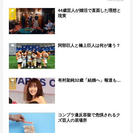
44歳芸人が婚活で直面した理想と
1
現実
阿部巨人と橋上巨人は何が違う？
2
有村架純32歳「結婚へ」報道も…
3
コンプラ違反容疑で危惧されるク
4
ズ芸人の居場所