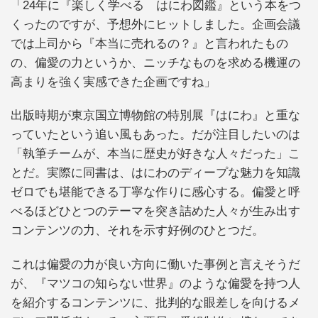
「24年に『楽しく学べる はにわ図鑑』という本をつ
くったのですが、予想外にヒットしました。企画会議
では上司から『本当に売れるの？』と言われたもの
の、偏愛の力というか、ニッチなものを求める機運の
高まりを強く実感できた企画ですね」
出版時期が東京国立博物館の特別展『はにわ』と重な
っていたという追い風もあった。だが注目したいのは
「執筆チームが、本当に歴史が好きな人々だった」こ
とだ。実際に同書は、はにわのディープな魅力を知識
ゼロでも堪能できる丁寧な作りに感心する。偏愛と呼
べるほどひとつのテーマを突き詰めた人々が生み出す
コンテンツの力、それを示す好例のひとつだ。
これは偏愛の力が良い方向に働いた事例と言えそうだ
が、『マツコの知らない世界』のような偏愛を持つ人
を紹介するコンテンツに、批判的な眼差しを向けるメ