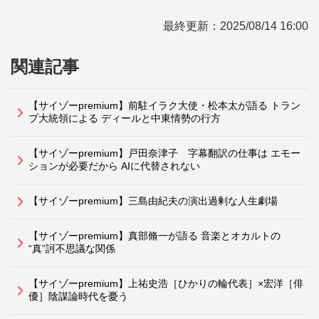
最終更新：
2025/08/14 16:00
関連記事
【サイゾーpremium】前駐イラク大使・松本太が語る トラン
プ大統領による ディールと中東情勢の行方
【サイゾーpremium】戸田奈津子 字幕翻訳の仕事は エモー
ションが必要だから AIに代替されない
【サイゾーpremium】三島由紀夫の演出過剰な人生劇場
【サイゾーpremium】真部脩一が語る 音楽とオカルトの
“真”訶不思議な関係
【サイゾーpremium】上祐史浩［ひかりの輪代表］×宏洋［俳
優］陰謀論時代を憂う