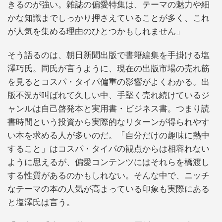
きるのが強い。雑誌の偏愛特集は、テーマの魅力や細
かな知識までしっかり押さえていることが多く、これ
が人気を集める理由のひとつかもしれません」
そう語るのは、朝日新聞出版で書籍編集を手掛ける塩
澤巧氏。同氏が言うように、現在の出版市場の売れ筋
を見るとコスパ・タイパ偏重の影響がよくわかる。出
版不況が叫ばれて久しい中、手堅く売れ続けているジ
ャンルは自己啓発本と実用書・ビジネス書。つまり読
書時間という投資から実際的なリターンが得られやす
い本を求める人が多いのだ。「自分だけの趣味に熱中
すること」はコスパ・タイパの観点からは相容れない
ように思えるが、偏愛コンテンツにはそれらを橋渡し
する性質があるのかもしれない。そんな中で、ニッチ
なテーマの本の人気が高まっている印象も実際にある
と塩澤氏は言う。