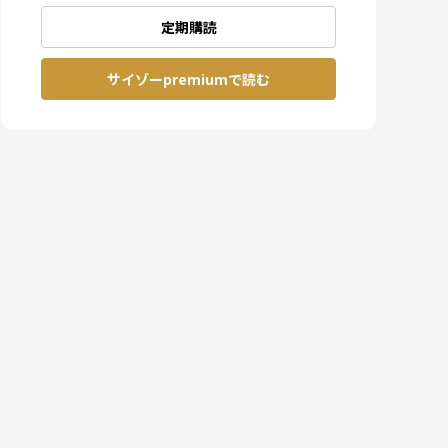
定期購読
サイゾーpremiumで読む