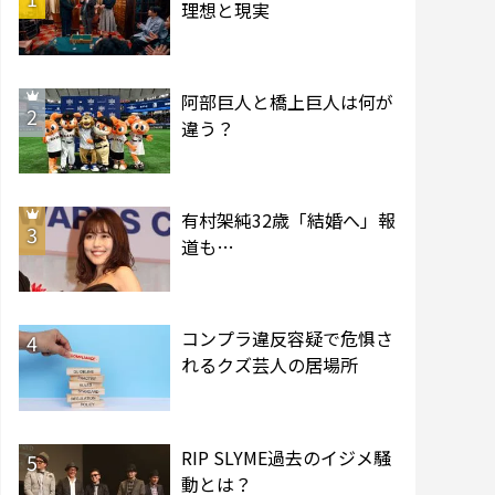
理想と現実
阿部巨人と橋上巨人は何が
2
違う？
有村架純32歳「結婚へ」報
3
道も…
コンプラ違反容疑で危惧さ
4
れるクズ芸人の居場所
RIP SLYME過去のイジメ騒
5
動とは？