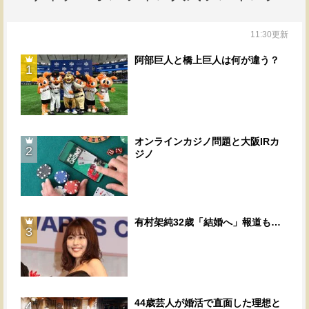
11:30更新
阿部巨人と橋上巨人は何が違う？
1
オンラインカジノ問題と大阪IRカ
2
ジノ
有村架純32歳「結婚へ」報道も…
3
44歳芸人が婚活で直面した理想と
4