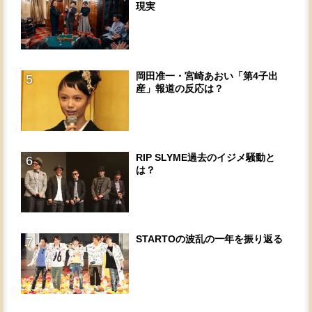
現実
岡田准一・宮崎あおい「第4子出
5
産」報道の反応は？
RIP SLYME過去のイジメ騒動と
6
は？
STARTOの波乱の一年を振り返る
7