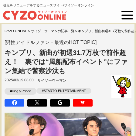
視点をリニューアルするニュースサイト/サイゾーオンライン
CYZO ONLINE
>
サイゾーウーマンの記事一覧
>
キンプリ、新曲初週31.7万枚で前作超
[男性アイドルファン・最近のHOT TOPIC]
キンプリ、新曲が初週31.7万枚で前作超
え！ 裏では“風船配布イベント”にファ
ン集結で警察沙汰も
2025/03/19 08:00
サイゾーウーマン
#STARTO ENTERTAINMENT
#King＆Prince