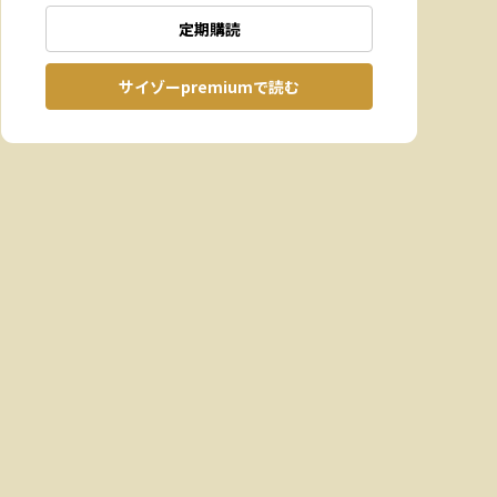
定期購読
サイゾーpremiumで読む