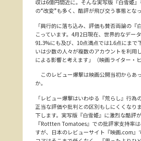
収は6億円間近に。そんな実写版『白雪姫』
の“改変”も多く、酷評が飛び交う事態とな
「興行的に落ち込み、評価も賛否両論の『
こっています。4月2日現在、世界的なデータ
91.3%にも及び、10点満点では1.6点に
いは少数の人々が複数のアカウントを利用
による影響と考えます」（映画ライター・
このレビュー爆撃は映画公開当初からあっ
か。
「レビュー爆撃はいわゆる『荒らし』行為
正当な評価や批判との区別もしにくくなり
下します。実写版『白雪姫』に激烈な酷評
『Rottten Tomatoes』での批評家支
すが、日本のレビューサイト『映画.com』では5
コアはそこまで低くなく、『思ったよりひ