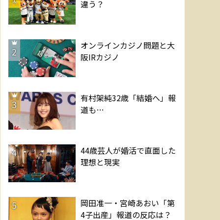
違う？
オンラインカジノ問題と大
2
阪IRカジノ
有村架純32歳「結婚へ」報
3
道も…
44歳芸人が婚活で直面した
4
理想と現実
岡田准一・宮崎あおい「第
5
4子出産」報道の反応は？