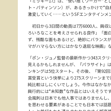
『ミッキー17』は、“使い捨てワーカー”
ト・パティンソン）が、あるきっかけで“自
激変していく……というSFエンタテインメ
初日から3日間の動員は7万6000人、興収
ろいろなことを考えさせられる良作」「面
ず、残酷な面もあるけど、絶妙にバランス
マがハマらない方にはかなり退屈な映画」
「ポン・ジュノ監督の最新作かつ343スク
見えるかもしれませんが、『パラサイト』は
ンキングは5位スタート。その後、『第92
賞受賞という快挙により275スクリーンま
純比較はしにくいでしょう。今作はなかな
興行的には“未知数”な作品とはいえそうで
会風刺は日本でも他人事ではありませんし、
を思わせる要素があることでも日本では話