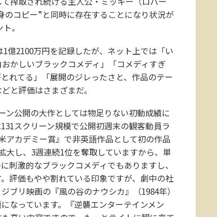
として搾取され続ける主人公・ミッキー（ロバー
身のコピー”と同時に存在することになり状況が
ント。
は1億2100万円を記録したが、ネット上では「い
白おかしいブラックコメディ」「コメディすぎ
がとれてる」「展開のジレったさと、作品のテー
などと評価はさまざまだ。
リーン公開の大作としては物足りない初動成績に
131スクリーン規模で公開初週末の観客動員ラ
回米アカデミー賞』で非英語作品として初の作品
で拡大し、3週連続1位を奪取していますから、単
かに刺激的なブラックコメディでもありますし、
す。評価もやや割れている印象ですが、劇中の社
ジブリ映画の『風の谷のナウシカ』（1984年）
題になっています。『逆襲エンターテインメン