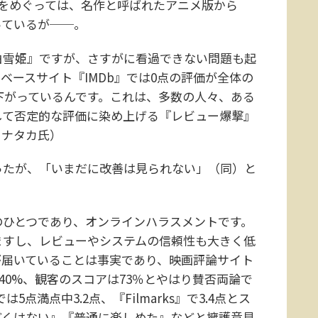
をめぐっては、名作と呼ばれたアニメ版から
っているが──。
白雪姫』ですが、さすがに看過できない問題も起
ベースサイト『IMDb』では0点の評価が全体の
まで下がっているんです。これは、多数の人々、ある
して否定的な評価に染め上げる『レビュー爆撃』
ヒナタカ氏）
たが、「いまだに改善は見られない」（同）と
のひとつであり、オンラインハラスメントです。
ますし、レビューやシステムの信頼性も大きく低
が届いていることは事実であり、映画評論サイト
持率は40%、観客のスコアは73％とやはり賛否両論で
点満点中3.2点、『Filmarks』で3.4点とス
どくはない』『普通に楽しめた』などと擁護意見