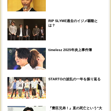
RIP SLYME過去のイジメ騒動と
7
は？
timelesz 2025年炎上事件簿
8
STARTOの波乱の一年を振り返る
9
『豊臣兄弟！』直の死亡という“大
10