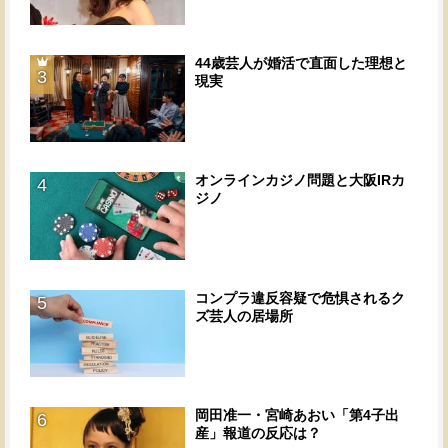
44歳芸人が婚活で直面した理想と
3
現実
オンラインカジノ問題と大阪IRカ
4
ジノ
コンプラ違反容疑で危惧されるク
5
ズ芸人の居場所
岡田准一・宮崎あおい「第4子出
6
産」報道の反応は？