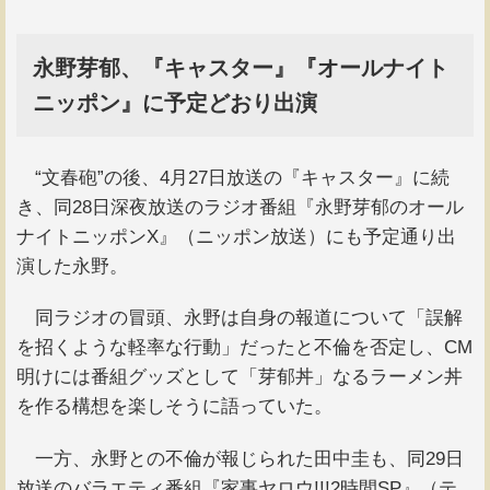
永野芽郁、『キャスター』『オールナイト
ニッポン』に予定どおり出演
“文春砲”の後、4月27日放送の『キャスター』に続
き、同28日深夜放送のラジオ番組『永野芽郁のオール
ナイトニッポンX』（ニッポン放送）にも予定通り出
演した永野。
同ラジオの冒頭、永野は自身の報道について「誤解
を招くような軽率な行動」だったと不倫を否定し、CM
明けには番組グッズとして「芽郁丼」なるラーメン丼
を作る構想を楽しそうに語っていた。
一方、永野との不倫が報じられた田中圭も、同29日
放送のバラエティ番組『家事ヤロウ!!!2時間SP』（テ