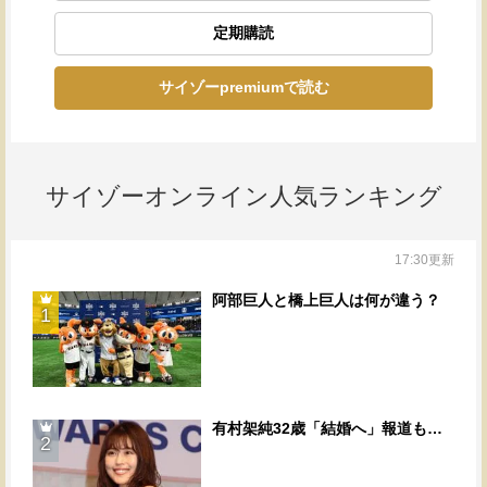
定期購読
サイゾーpremiumで読む
サイゾーオンライン人気ランキング
17:30更新
阿部巨人と橋上巨人は何が違う？
1
有村架純32歳「結婚へ」報道も…
2