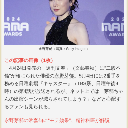
永野芽郁（写真：Getty images）
この記事の画像（1枚）
4月24日発売の「週刊文春」（文藝春秋）に“二股不
倫”が報じられた俳優の
永野芽郁
。5月4日には2番手を
務める日曜劇場『キャスター』（TBS系、日曜午後9
時）の第4話が放送されるが、ネット上では「芽郁ちゃ
んの出演シーンが減らされてしまう？」などと心配す
るファンも見られる。
永野芽郁の常套句に“モテ効果”、精神科医が解説