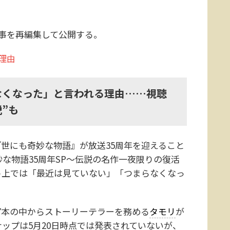
事を再編集して公開する。
理由
なくなった」と言われる理由……視聴
説”も
世にも奇妙な物語』が放送35周年を迎えること
妙な物語35周年SP～伝説の名作一夜限りの復活
ト上では「最近は見ていない」「つまらなくなっ
77本の中からストーリーテラーを務める
タモリ
が
ナップは5月20日時点では発表されていないが、