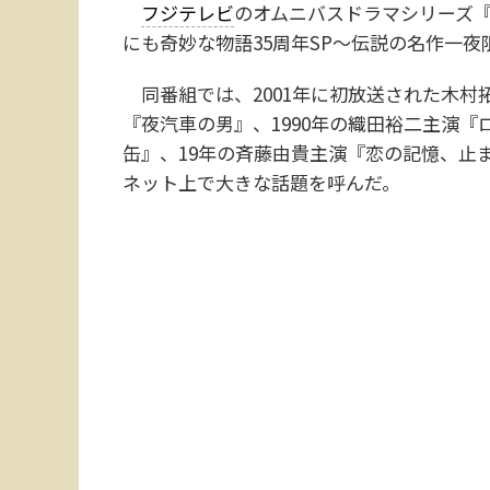
フジテレビ
のオムニバスドラマシリーズ『
にも奇妙な物語35周年SP～伝説の名作一夜
同番組では、2001年に初放送された木村拓哉
『夜汽車の男』、1990年の織田裕二主演『
缶』、19年の斉藤由貴主演『恋の記憶、止
ネット上で大きな話題を呼んだ。