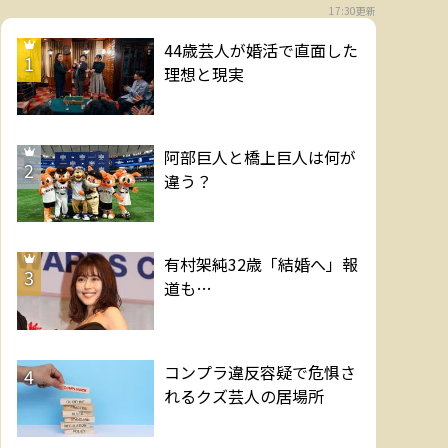
17:30更新
44歳芸人が婚活で直面した
1
理想と現実
阿部巨人と橋上巨人は何が
2
違う？
有村架純32歳「結婚へ」報
3
道も…
コンプラ違反容疑で危惧さ
4
れるクズ芸人の居場所