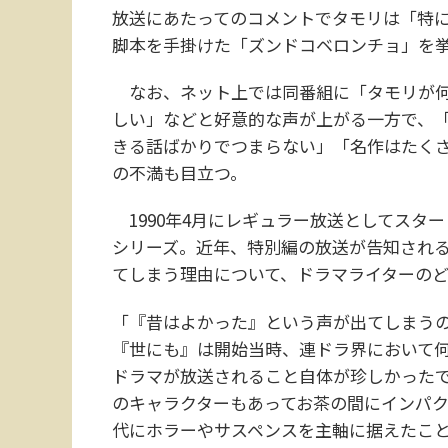
放送にあたってのコメントでタモリは「特
脚本を手掛けた「ズンドコベロンチョ」を
なお、ネット上では同番組に「タモリが何
しい」などと好意的な声が上がる一方で、
きる話ばかりでつまらない」「名作はたく
の不満も目立つ。
1990年4月にレギュラー放送としてスタ
シリーズ。近年、特別編の放送が告知され
てしまう理由について、ドラマライターのど
「『昔はよかった』という声が出てしまう
『世にも』は開始当時、連ドラ界において
ドラマが放送されること自体が珍しかった
のキャラクターもあってお茶の間にインパ
代にホラーやサスペンスを主軸に据えたこ