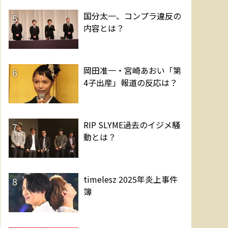
国分太一、コンプラ違反の
5
内容とは？
岡田准一・宮崎あおい「第
6
4子出産」報道の反応は？
RIP SLYME過去のイジメ騒
7
動とは？
timelesz 2025年炎上事件
8
簿