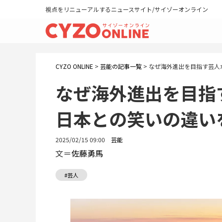
視点をリニューアルするニュースサイト/サイゾーオンライン
CYZO ONLINE
>
芸能の記事一覧
>
なぜ海外進出を目指す芸人
なぜ海外進出を目
日本との笑いの違い
2025/02/15 09:00
芸能
文＝
佐藤勇馬
#芸人