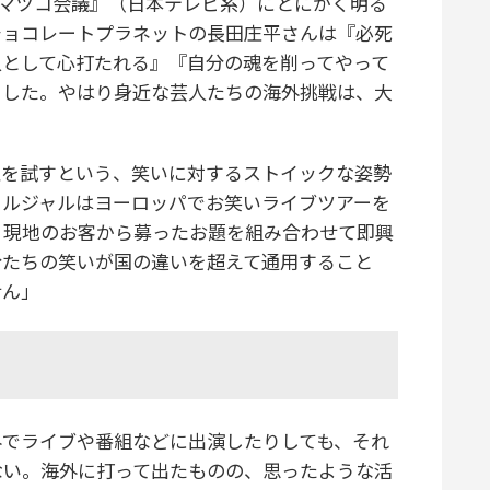
送『マツコ会議』（日本テレビ系）にとにかく明る
チョコレートプラネットの長田庄平さんは『必死
人として心打たれる』『自分の魂を削ってやって
ました。やはり身近な芸人たちの海外挑戦は、大
を試すという、笑いに対するストイックな姿勢
ャルジャルはヨーロッパでお笑いライブツアーを
、現地のお客から募ったお題を組み合わせて即興
分たちの笑いが国の違いを超えて通用すること
せん」
でライブや番組などに出演したりしても、それ
ない。海外に打って出たものの、思ったような活