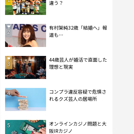
違う？
有村架純32歳「結婚へ」報
2
道も…
44歳芸人が婚活で直面した
3
理想と現実
コンプラ違反容疑で危惧さ
4
れるクズ芸人の居場所
オンラインカジノ問題と大
5
阪IRカジノ