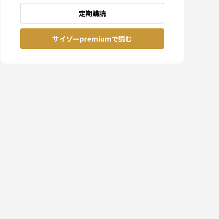
定期購読
サイゾーpremiumで読む