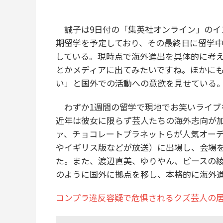
誠子は9日付の「集英社オンライン」のイ
期留学を予定しており、その最終日に留学
している。現時点で海外進出を具体的に考
とかメディアに出てみたいですね。ほかに
い」と国外での活動への意欲を見せている
わずか1週間の留学で現地でお笑いライブ
近年は彼女に限らず芸人たちの海外志向が
ァ、チョコレートプラネットらが人気オー
やイギリス版などが放送）に出場し、会場
た。また、渡辺直美、ゆりやん、ピースの
のように国外に拠点を移し、本格的に海外
コンプラ違反容疑で危惧されるクズ芸人の