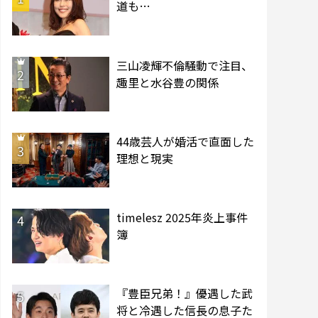
道も…
三山凌輝不倫騒動で注目、
2
趣里と水谷豊の関係
44歳芸人が婚活で直面した
3
理想と現実
timelesz 2025年炎上事件
4
簿
『豊臣兄弟！』優遇した武
5
将と冷遇した信長の息子た