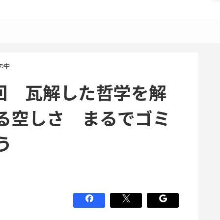
の中
7回 瓦解した哲学を解
る空しさ まるでゴミ
う