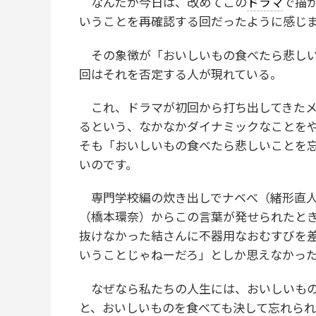
なんだか今日は、改めてこの
ドラマ
で描
いうことを再確認する回だったように感じ
その象徴が「おいしいもの食べたら悲しい
回はそれを否定する人が現れている。
これ、ドラマが初回から打ち出してきたメ
るという、なかなかダイナミックなことを
そも「おいしいもの食べたら悲しいことを
いのです。
専門学校編の炊き出しでナベべ（緒形直人
（橋本環奈）からこの言葉が発せられたと
抜けなかった結さんに不器用なおむすびを
いうことじゃねーだろ」としか思えなかっ
なぜなら私たちの人生には、おいしいもの
と、おいしいものを食べても決して忘れら