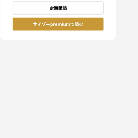
定期購読
サイゾーpremiumで読む