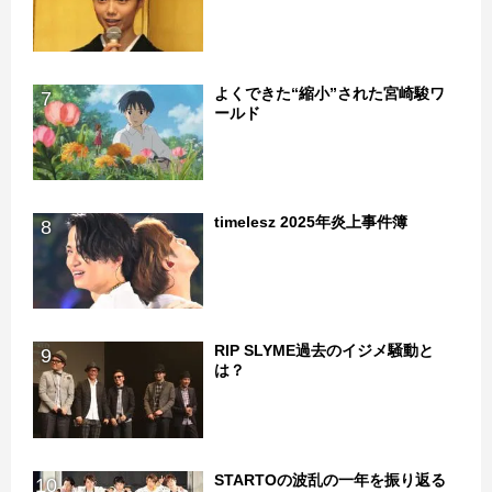
よくできた“縮小”された宮崎駿ワ
7
ールド
timelesz 2025年炎上事件簿
8
RIP SLYME過去のイジメ騒動と
9
は？
STARTOの波乱の一年を振り返る
10