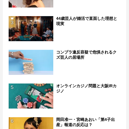
44歳芸人が婚活で直面した理想と
3
現実
コンプラ違反容疑で危惧されるク
4
ズ芸人の居場所
オンラインカジノ問題と大阪IRカ
5
ジノ
岡田准一・宮崎あおい「第4子出
6
産」報道の反応は？