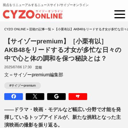
視点をリニューアルするニュースサイト/サイゾーオンライン
CYZO ONLINE
>
芸能の記事一覧
>
【小栗有以】AKB48をリードする才女が多忙な日
【サイゾーpremium】［小栗有以］
AKB48をリードする才女が多忙な日々の
中で心と体の調和を保つ秘訣とは？
2025/07/06 17:30
芸能
文＝
サイゾーpremium編集部
#サイゾーpremium
――ドラマ・映画・モデルなど幅広い分野で才能を発
揮しているトップアイドルが、新たな挑戦となった主
演映画の撮影を振り返る。