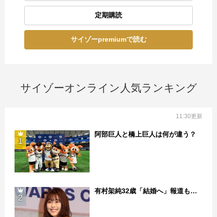
定期購読
サイゾーpremiumで読む
サイゾーオンライン人気ランキング
11:30更新
阿部巨人と橋上巨人は何が違う？
1
有村架純32歳「結婚へ」報道も…
2