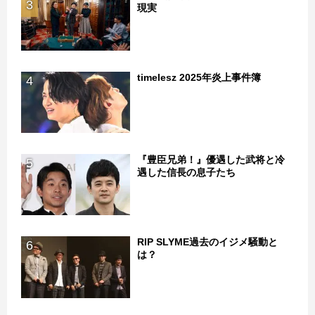
3
現実
timelesz 2025年炎上事件簿
4
『豊臣兄弟！』優遇した武将と冷
5
遇した信長の息子たち
RIP SLYME過去のイジメ騒動と
6
は？