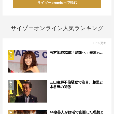
サイゾーpremiumで読む
サイゾーオンライン人気ランキング
11:30更新
有村架純32歳「結婚へ」報道も…
1
三山凌輝不倫騒動で注目、趣里と
2
水谷豊の関係
44歳芸人が婚活で直面した理想と