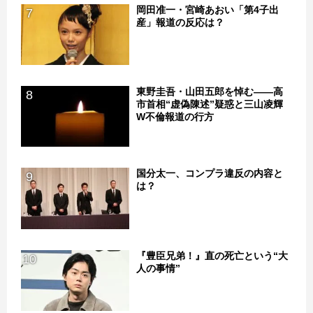
岡田准一・宮崎あおい「第4子出
7
産」報道の反応は？
東野圭吾・山田五郎を悼む――高
8
市首相“虚偽陳述”疑惑と三山凌輝
W不倫報道の行方
国分太一、コンプラ違反の内容と
9
は？
『豊臣兄弟！』直の死亡という“大
10
人の事情”