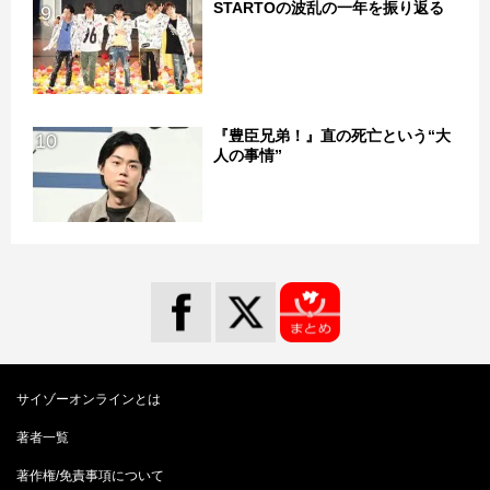
STARTOの波乱の一年を振り返る
9
『豊臣兄弟！』直の死亡という“大
10
人の事情”
サイゾーオンラインとは
著者一覧
著作権/免責事項について