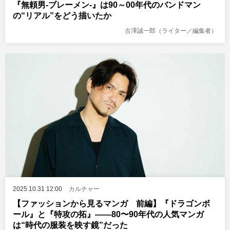
『無頼男-ブレーメン-』は90～00年代のバンドマン
の“リアル”をどう描いたか
古澤誠一郎（ライター／編集者）
2025.10.31 12:00
カルチャー
【ファッションから見るマンガ 前編】『ドラゴンボ
ール』と『特攻の拓』――80〜90年代の人気マンガ
は“時代の服装を映す鏡”だった