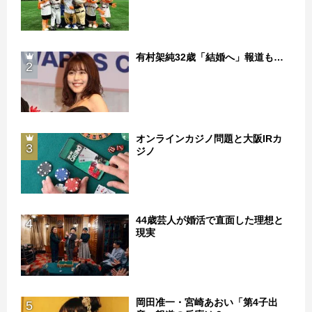
有村架純32歳「結婚へ」報道も…
2
オンラインカジノ問題と大阪IRカ
3
ジノ
44歳芸人が婚活で直面した理想と
4
現実
岡田准一・宮崎あおい「第4子出
5