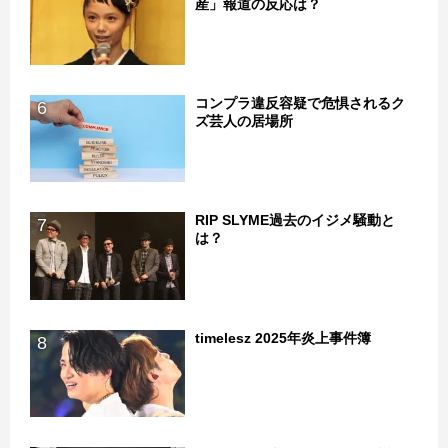
産」報道の反応は？
コンプラ違反容疑で危惧されるク
6
ズ芸人の居場所
RIP SLYME過去のイジメ騒動と
7
は？
timelesz 2025年炎上事件簿
8