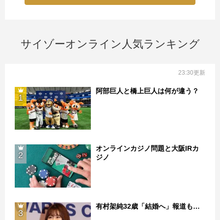
サイゾーオンライン人気ランキング
23:30更新
阿部巨人と橋上巨人は何が違う？
1
オンラインカジノ問題と大阪IRカ
2
ジノ
有村架純32歳「結婚へ」報道も…
3