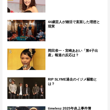
44歳芸人が婚活で直面した理想と
4
現実
岡田准一・宮崎あおい「第4子出
5
産」報道の反応は？
RIP SLYME過去のイジメ騒動と
6
は？
timelesz 2025年炎上事件簿
7