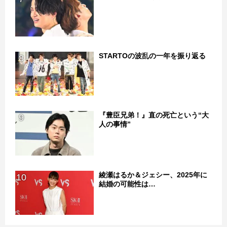
STARTOの波乱の一年を振り返る
8
『豊臣兄弟！』直の死亡という“大
9
人の事情”
綾瀬はるか＆ジェシー、2025年に
10
結婚の可能性は…