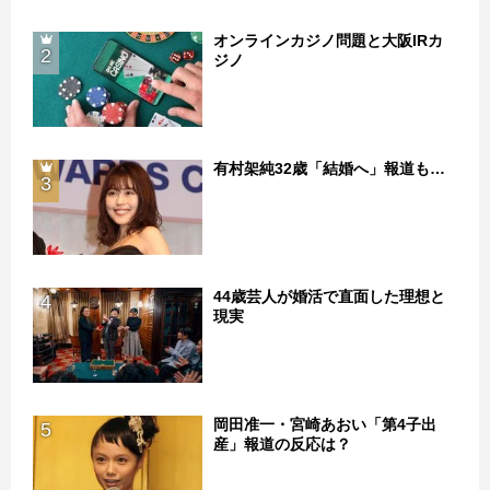
オンラインカジノ問題と大阪IRカ
2
ジノ
有村架純32歳「結婚へ」報道も…
3
44歳芸人が婚活で直面した理想と
4
現実
岡田准一・宮崎あおい「第4子出
5
産」報道の反応は？