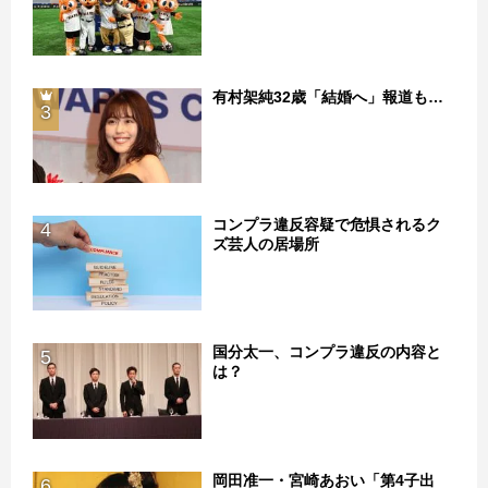
有村架純32歳「結婚へ」報道も…
3
コンプラ違反容疑で危惧されるク
4
ズ芸人の居場所
国分太一、コンプラ違反の内容と
5
は？
岡田准一・宮崎あおい「第4子出
6