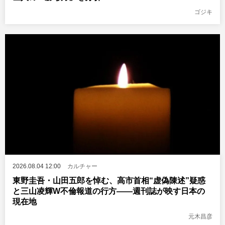
ゴジキ
2026.08.04 12:00
カルチャー
東野圭吾・山田五郎を悼む、高市首相“虚偽陳述”疑惑
と三山凌輝W不倫報道の行方――週刊誌が映す日本の
現在地
元木昌彦