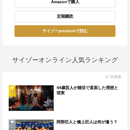
Amazonで購入
定期購読
サイゾーpremiumで読む
サイゾーオンライン人気ランキング
17:30更新
44歳芸人が婚活で直面した理想と
1
現実
阿部巨人と橋上巨人は何が違う？
2