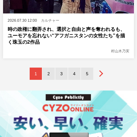
2026.07.30 12:00
カルチャー
時の政権に翻弄され、選択と自由と声を奪われるも、
ユーモアを忘れない“アフガニスタンの女性たち”を描
く珠玉の2作品
村山木乃実
1
2
3
4
5