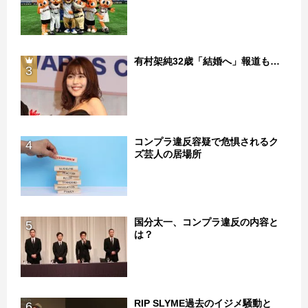
有村架純32歳「結婚へ」報道も…
3
コンプラ違反容疑で危惧されるク
4
ズ芸人の居場所
国分太一、コンプラ違反の内容と
5
は？
RIP SLYME過去のイジメ騒動と
6