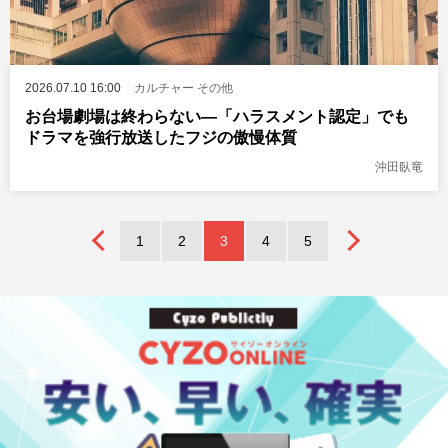
2026.07.10 16:00
カルチャー
その他
お台場劇場は終わらない―「ハラスメント認定」でも
ドラマを強行放送したフジの傲慢体質
沖田臥竜
1
2
3
4
5