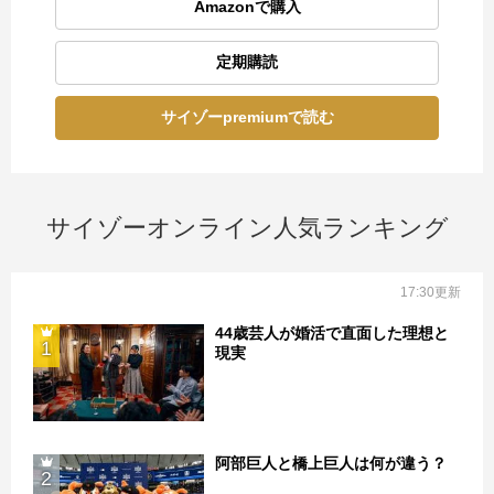
Amazonで購入
定期購読
サイゾーpremiumで読む
サイゾーオンライン人気ランキング
17:30更新
44歳芸人が婚活で直面した理想と
1
現実
阿部巨人と橋上巨人は何が違う？
2