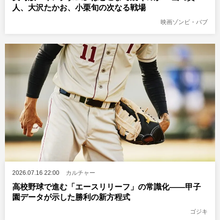
人、大沢たかお、小栗旬の次なる戦場
映画ゾンビ・バブ
2026.07.16 22:00
カルチャー
高校野球で進む「エースリリーフ」の常識化――甲子
園データが示した勝利の新方程式
ゴジキ