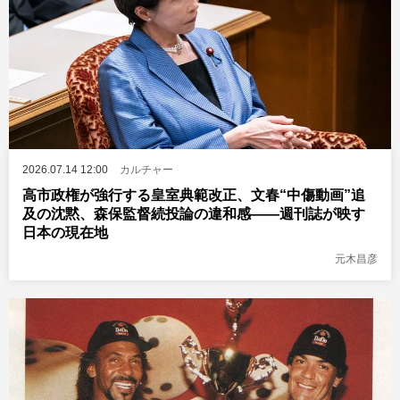
2026.07.14 12:00
カルチャー
高市政権が強行する皇室典範改正、文春“中傷動画”追
及の沈黙、森保監督続投論の違和感――週刊誌が映す
日本の現在地
元木昌彦