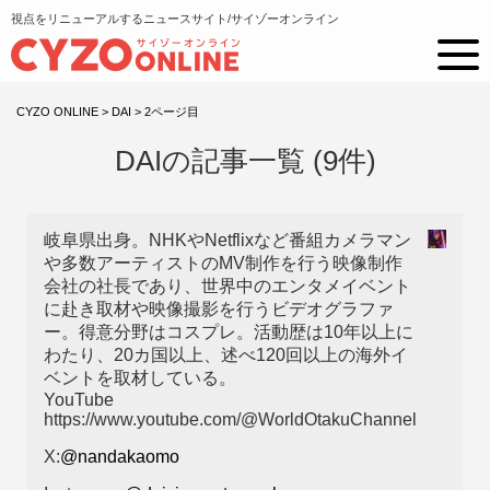
視点をリニューアルするニュースサイト/サイゾーオンライン
CYZO ONLINE
>
DAI
>
2ページ目
DAIの記事一覧 (9件)
岐阜県出身。NHKやNetflixなど番組カメラマン
や多数アーティストのMV制作を行う映像制作
会社の社長であり、世界中のエンタメイベント
に赴き取材や映像撮影を行うビデオグラファ
ー。得意分野はコスプレ。活動歴は10年以上に
わたり、20カ国以上、述べ120回以上の海外イ
ベントを取材している。
YouTube
https://www.youtube.com/@WorldOtakuChannel
X:
@nandakaomo