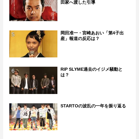
田家へ渡した引導
岡田准一・宮崎あおい「第4子出
5
産」報道の反応は？
RIP SLYME過去のイジメ騒動と
6
は？
STARTOの波乱の一年を振り返る
7