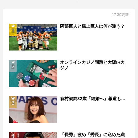
17:30更新
阿部巨人と橋上巨人は何が違う？
1
オンラインカジノ問題と大阪IRカ
2
ジノ
有村架純32歳「結婚へ」報道も…
3
「長秀」改め「秀長」に込めた織
4