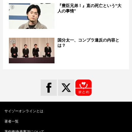
『豊臣兄弟！』直の死亡という“大
9
人の事情”
国分太一、コンプラ違反の内容と
10
は？
サイゾーオンラインとは
著者一覧
著作権/免責事項について