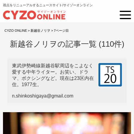
視点をリニューアルするニュースサイト/サイゾーオンライン
CYZO ONLINE
>
新越谷ノリヲ
>
7ページ目
新越谷ノリヲの記事一覧 (110件)
東武伊勢崎線新越谷駅周辺をこよなく
愛する中年ライター。お笑い、ドラ
マ、ボクシングなど。現在は23区内在
住。1977生。
n.shinkoshigaya@gmail.com