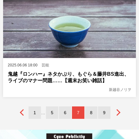
2025.06.06 18:00
芸能
鬼越『ロンハー』ネタかぶり、もぐら＆藤井BS進出、
ライブのマナー問題……【週末お笑い雑話】
新越谷ノリヲ
1
5
6
7
8
9