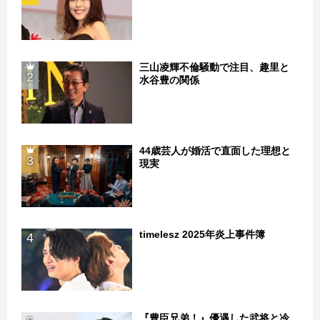
三山凌輝不倫騒動で注目、趣里と
2
水谷豊の関係
44歳芸人が婚活で直面した理想と
3
現実
timelesz 2025年炎上事件簿
4
『豊臣兄弟！』優遇した武将と冷