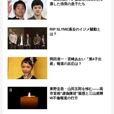
5
遇した信長の息子たち
RIP SLYME過去のイジメ騒動と
6
は？
岡田准一・宮崎あおい「第4子出
7
産」報道の反応は？
東野圭吾・山田五郎を悼む――高
8
市首相“虚偽陳述”疑惑と三山凌輝
W不倫報道の行方