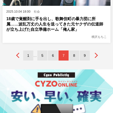
2025.10.04 18:00
社会
18歳で覚醒剤に手を出し、歌舞伎町の暴力団に所
属……波乱万丈の人生を送ってきた元ヤクザの伝道師
が立ち上げた自立準備ホーム「俺ん家」
桃沢もちこ
1
5
6
7
8
9