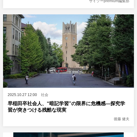
サイゾーpremium編集部
2025.10.27 12:00
社会
早稲田卒社会人、“暗記学習”の限界に危機感―探究学
習が突きつける残酷な現実
後藤 健夫