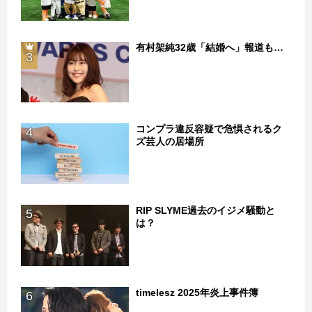
有村架純32歳「結婚へ」報道も…
3
コンプラ違反容疑で危惧されるク
4
ズ芸人の居場所
RIP SLYME過去のイジメ騒動と
5
は？
timelesz 2025年炎上事件簿
6