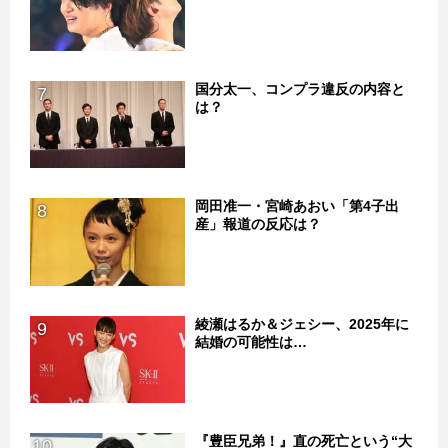
国分太一、コンプラ違反の内容と
7
は？
岡田准一・宮崎あおい「第4子出
8
産」報道の反応は？
綾瀬はるか＆ジェシー、2025年に
9
結婚の可能性は…
『豊臣兄弟！』直の死亡という“大
10