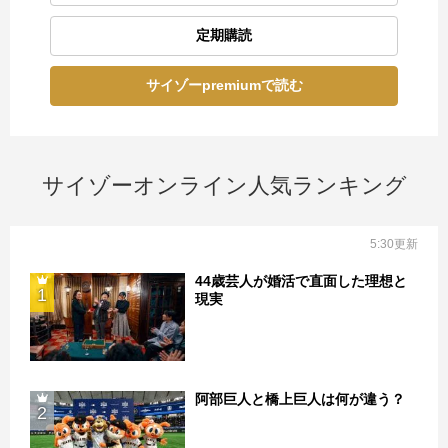
定期購読
サイゾーpremiumで読む
サイゾーオンライン人気ランキング
5:30更新
44歳芸人が婚活で直面した理想と
1
現実
阿部巨人と橋上巨人は何が違う？
2