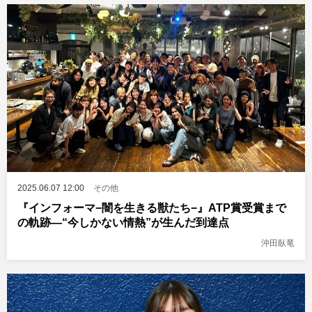
2025.06.07 12:00
その他
『インフォーマ−闇を生きる獣たち−』ATP賞受賞まで
の軌跡―“今しかない情熱”が生んだ到達点
沖田臥竜