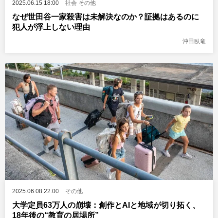
2025.06.15 18:00
社会
その他
なぜ世田谷一家殺害は未解決なのか？証拠はあるのに
犯人が浮上しない理由
沖田臥竜
2025.06.08 22:00
その他
大学定員63万人の崩壊：創作とAIと地域が切り拓く、
18年後の“教育の居場所”