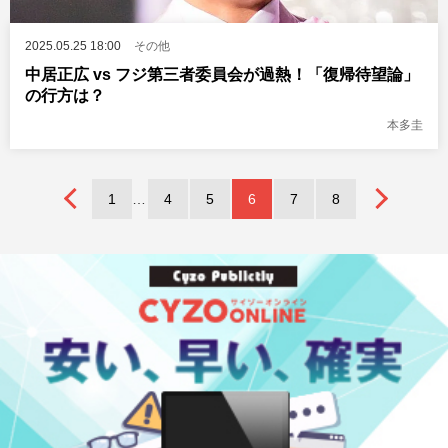
2025.05.25 18:00
その他
中居正広 vs フジ第三者委員会が過熱！「復帰待望論」
の行方は？
本多圭
1
4
5
6
7
8