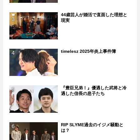
44歳芸人が婚活で直面した理想と
3
現実
timelesz 2025年炎上事件簿
4
『豊臣兄弟！』優遇した武将と冷
5
遇した信長の息子たち
RIP SLYME過去のイジメ騒動と
6
は？