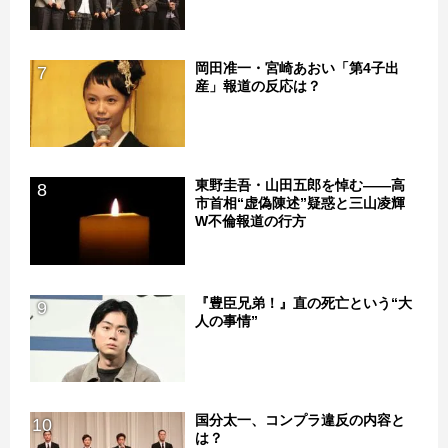
岡田准一・宮崎あおい「第4子出
7
産」報道の反応は？
東野圭吾・山田五郎を悼む――高
8
市首相“虚偽陳述”疑惑と三山凌輝
W不倫報道の行方
『豊臣兄弟！』直の死亡という“大
9
人の事情”
国分太一、コンプラ違反の内容と
10
は？