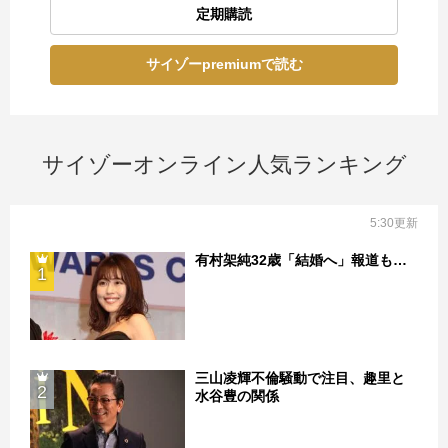
定期購読
サイゾーpremiumで読む
サイゾーオンライン人気ランキング
5:30更新
有村架純32歳「結婚へ」報道も…
1
三山凌輝不倫騒動で注目、趣里と
2
水谷豊の関係