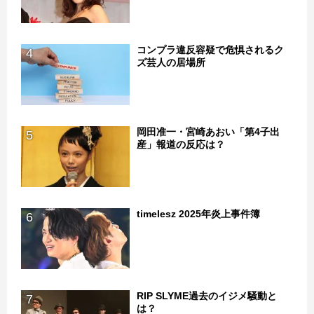
コンプラ違反容疑で危惧されるク
4
ズ芸人の居場所
岡田准一・宮崎あおい「第4子出
5
産」報道の反応は？
timelesz 2025年炎上事件簿
6
RIP SLYME過去のイジメ騒動と
7
は？