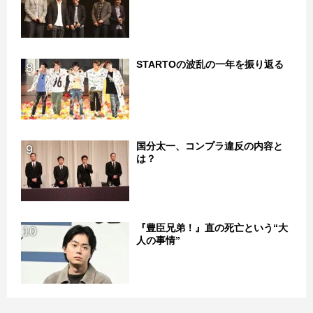
STARTOの波乱の一年を振り返る
8
国分太一、コンプラ違反の内容と
9
は？
『豊臣兄弟！』直の死亡という“大
10
人の事情”