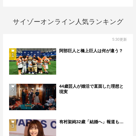
サイゾーオンライン人気ランキング
5:30更新
阿部巨人と橋上巨人は何が違う？
1
44歳芸人が婚活で直面した理想と
2
現実
有村架純32歳「結婚へ」報道も…
3