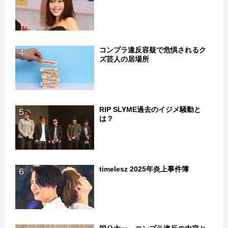
コンプラ違反容疑で危惧されるク
4
ズ芸人の居場所
RIP SLYME過去のイジメ騒動と
5
は？
timelesz 2025年炎上事件簿
6