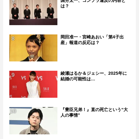
国分太一、コンプラ違反の内容と
7
は？
岡田准一・宮崎あおい「第4子出
8
産」報道の反応は？
綾瀬はるか＆ジェシー、2025年に
9
結婚の可能性は…
『豊臣兄弟！』直の死亡という“大
10
人の事情”