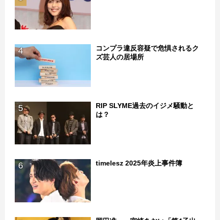
コンプラ違反容疑で危惧されるク
4
ズ芸人の居場所
RIP SLYME過去のイジメ騒動と
5
は？
timelesz 2025年炎上事件簿
6