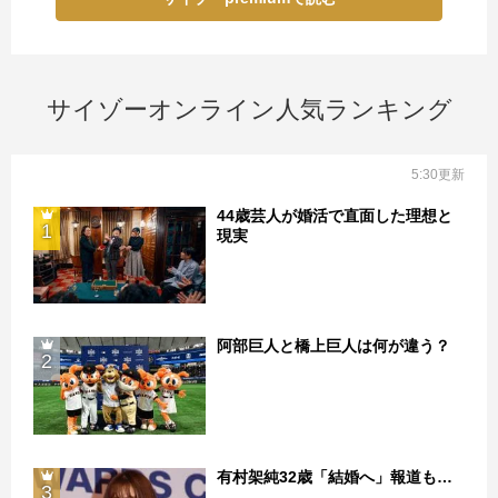
サイゾーオンライン人気ランキング
5:30更新
44歳芸人が婚活で直面した理想と
1
現実
阿部巨人と橋上巨人は何が違う？
2
有村架純32歳「結婚へ」報道も…
3