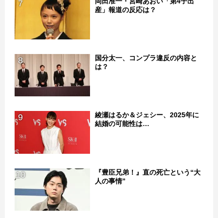
岡田准一・宮崎あおい「第4子出
7
産」報道の反応は？
国分太一、コンプラ違反の内容と
8
は？
綾瀬はるか＆ジェシー、2025年に
9
結婚の可能性は…
『豊臣兄弟！』直の死亡という“大
10
人の事情”