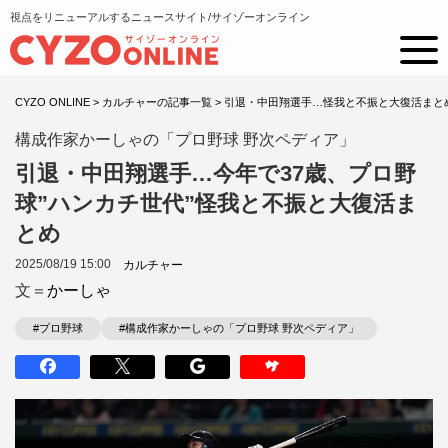
視点をリニューアルするニュースサイト/サイゾーオンライン
CYZO ONLINE
>
カルチャーの記事一覧
>
引退・中田翔選手…怪我と不振と大復活まと
構成作家かーしゃの「プロ野球 野次ペディア」
引退・中田翔選手…今年で37歳、プロ野
球”ハンカチ世代”怪我と不振と大復活ま
とめ
2025/08/19 15:00
カルチャー
文＝
かーしゃ
#プロ野球
#構成作家かーしゃの「プロ野球 野次ペディア」