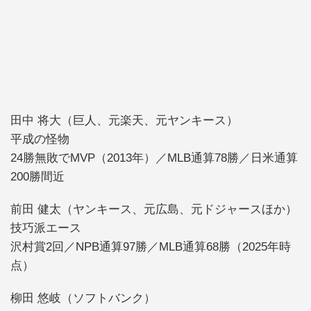
田中 将大（巨人、元楽天、元ヤンキース）
平成の怪物
24勝無敗でMVP（2013年）／MLB通算78勝／日米通算
200勝間近
前田 健太（ヤンキース、元広島、元ドジャースほか）
技巧派エース
沢村賞2回／NPB通算97勝／MLB通算68勝（2025年時
点）
柳田 悠岐（ソフトバンク）