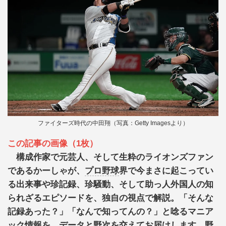
ファイターズ時代の中田翔（写真：Getty Imagesより）
この記事の画像（1枚）
構成作家で元芸人、そして生粋のライオンズファン
であるかーしゃが、
プロ野球
界で今まさに起こってい
る出来事や珍記録、珍騒動、そして助っ人外国人の知
られざるエピソードを、独自の視点で解説。「そんな
記録あった？」「なんで知ってんの？」と唸るマニア
ック情報を、データと野次を交えてお届けします。野