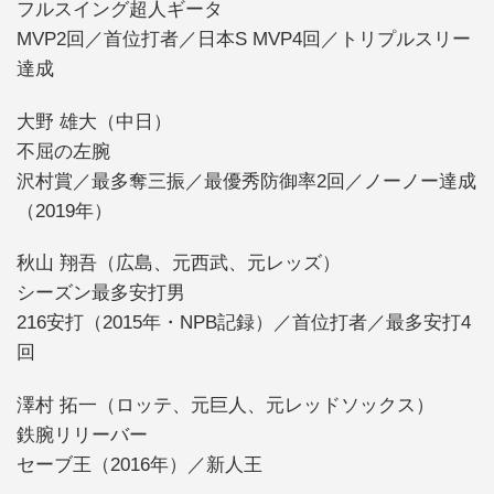
フルスイング超人ギータ
MVP2回／首位打者／日本S MVP4回／トリプルスリー
達成
大野 雄大（中日）
不屈の左腕
沢村賞／最多奪三振／最優秀防御率2回／ノーノー達成
（2019年）
秋山 翔吾（広島、元西武、元レッズ）
シーズン最多安打男
216安打（2015年・NPB記録）／首位打者／最多安打4
回
澤村 拓一（ロッテ、元巨人、元レッドソックス）
鉄腕リリーバー
セーブ王（2016年）／新人王