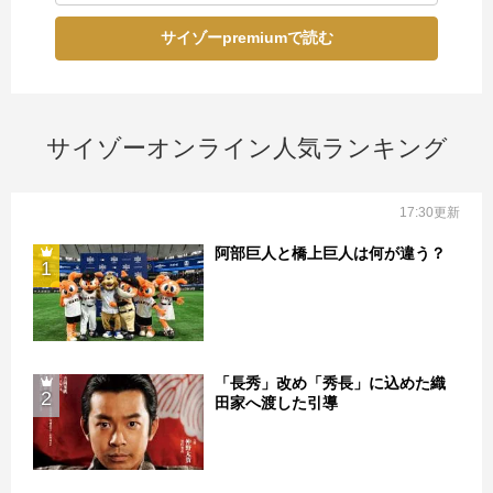
サイゾーpremiumで読む
サイゾーオンライン人気ランキング
17:30更新
阿部巨人と橋上巨人は何が違う？
1
「長秀」改め「秀長」に込めた織
2
田家へ渡した引導