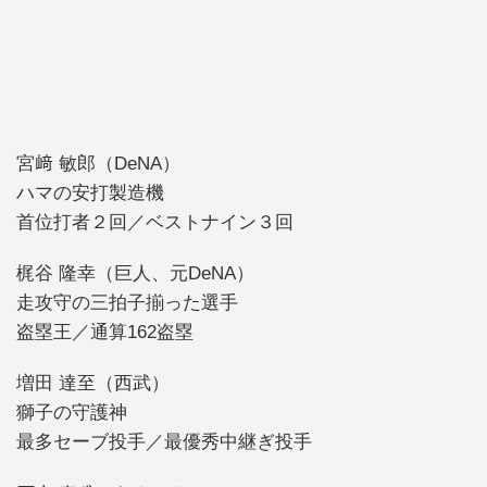
宮﨑 敏郎（DeNA）
ハマの安打製造機
首位打者２回／ベストナイン３回
梶谷 隆幸（巨人、元DeNA）
走攻守の三拍子揃った選手
盗塁王／通算162盗塁
増田 達至（西武）
獅子の守護神
最多セーブ投手／最優秀中継ぎ投手