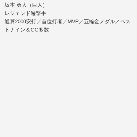
坂本 勇人（巨人）
レジェンド遊撃手
通算2000安打／首位打者／MVP／五輪金メダル／ベス
トナイン＆GG多数