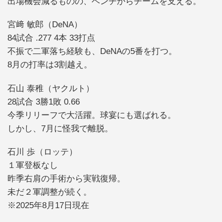
出場機会減るものの、ベンチからチームを支える。
宮﨑 敏郎（DeNA）
84試合 .277 4本 33打点
不振で二軍落ち経験も、DeNAの5番を打つ。
8月の打率は3割越え。
石山 泰稚（ヤクルト）
28試合 3勝1敗 0.66
今季リリーフで大活躍。球宴にも選ばれる。
しかし、7月に怪我で離脱。
石川 歩（ロッテ）
１軍登板なし
昨季右肩の手術から実戦復帰。
未だ２軍調整が続く。
※2025年8月17日現在