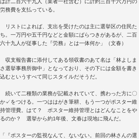
は計二百六十九人（業者一社含む）に計約三百十六万円の
労務費を支払っている。
リストによれば、支出を受けたのは主に選挙区の住民た
ち。一万円や五千円などと金額にばらつきがあるが、二百
六十九人が従事した『労務』とは一体何か」（文春）
収支報告書に添付してある領収書のあて名は「林よしま
さ選挙事務所御中」となっており、その下には金額を書き
込むというすべて同じスタイルだそうだ。
続いて二種類の業務が記載されていて、携わった方に〇
か✓をつける。一つははがき筆耕、もう一つがポスター維
持管理費。はて？ ポスター維持管理とはどんなことをや
るのか？ 選挙から約1年後、文春は現地に飛んだ。
「『ポスターの監視なんて、ないない。前回の林さんの選