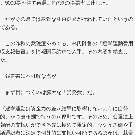
万5000票を得て再選。約7割の得票率に達した。
だがその裏では露骨な札束選挙が行われていたというの
である。
「この昨秋の衆院選をめぐる、林氏陣営の『選挙運動費用
収支報告書』を情報開示請求で入手。その内容を精査し
た。
報告書に不可解な点が。
まず目につくのは膨大な『労務費』だ。
『選挙運動は資金力の差が結果に影響しないように自発
的、かつ無報酬で行うのが原則です。そのため、公選法上
報酬の支払いができる先は極めて限定的。ウグイス嬢や手
話通訳者に法定で例外的に支払い可能であるほかは、裁量