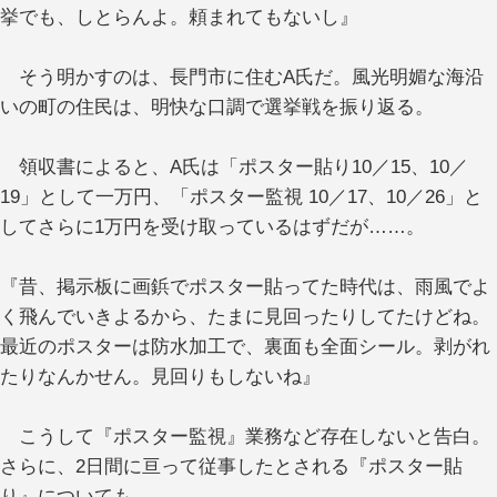
挙でも、しとらんよ。頼まれてもないし』
そう明かすのは、長門市に住むA氏だ。風光明媚な海沿
いの町の住民は、明快な口調で選挙戦を振り返る。
領収書によると、A氏は「ポスター貼り10／15、10／
19」として一万円、「ポスター監視 10／17、10／26」と
してさらに1万円を受け取っているはずだが……。
『昔、掲示板に画鋲でポスター貼ってた時代は、雨風でよ
く飛んでいきよるから、たまに見回ったりしてたけどね。
最近のポスターは防水加工で、裏面も全面シール。剥がれ
たりなんかせん。見回りもしないね』
こうして『ポスター監視』業務など存在しないと告白。
さらに、2日間に亘って従事したとされる『ポスター貼
り』についても、