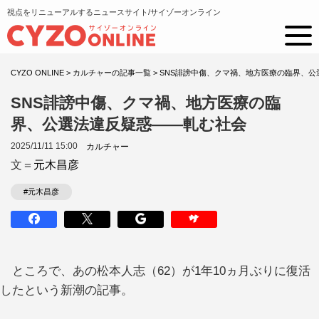
視点をリニューアルするニュースサイト/サイゾーオンライン
CYZO ONLINE
>
カルチャーの記事一覧
>
SNS誹謗中傷、クマ禍、地方医療の臨界、公
SNS誹謗中傷、クマ禍、地方医療の臨
界、公選法違反疑惑——軋む社会
2025/11/11 15:00
カルチャー
文＝
元木昌彦
#元木昌彦
ところで、あの松本人志（62）が1年10ヵ月ぶりに復活
したという新潮の記事。