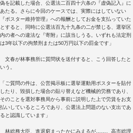
偽を記載した場合、公選法二百四十六条の『虚偽記入』に
あたる。さらに今回のケースでは、実際にはしていない
『ポスター維持管理』への報酬としてお金を支払っていた
とすると、同時に公選法百九十九条の二が禁じる、選挙区
内の者への違法な『寄附』に該当しうる。いずれも法定刑
は3年以下の拘禁刑または50万円以下の罰金です」
文春が林事務所に質問状を送付すると、こう回答したと
いう。
「ご質問の件は、公営掲示板に選挙運動用ポスターを貼付
したり、毀損した場合の貼り替えなど機械的労務であり、
そのことを選対事務局から事前に説明した上で労賃をお支
払いしているところであり、公選法上問題のない支出であ
ると認識しています」
林総務大臣、進退窮まったかにみえるが……。高市総理