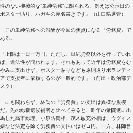
性のない機械的な“単純労務”に限られる。例えば公示日の
ポスター貼り、ハガキの宛名書きです』（山口県選管）
この単純労務への報酬が今回の焦点になる『労務費』で
ある。
『上限は一日一万円。ただし、単純労務以外を行っていれ
ば、違法性が問われます。それもあって近年は労務費をむ
やみに支出せず、ポスター貼りなども原則通りボランティ
アで支援者に依頼するのが一般的です』（前出・政治部デ
スク）
にも関わらず、林氏の『労務費』の支出は異様な規模
だ。先の総裁選候補者と比べてみると、昨年の衆院選に出
馬した高市総理、小泉防衛相、茂木敏充外相は、ウグイス
嬢など法定を除く労務費の支払いはゼロ円。一方、林陣営