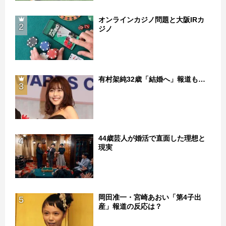
オンラインカジノ問題と大阪IRカ
2
ジノ
有村架純32歳「結婚へ」報道も…
3
44歳芸人が婚活で直面した理想と
4
現実
岡田准一・宮崎あおい「第4子出
5
産」報道の反応は？