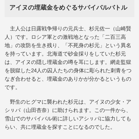
アイヌの埋蔵金をめぐるサバイバルバトル
主人公は日露戦争帰りの元兵士、杉元佐一（山崎賢
人）です。ロシア軍との激戦地となった「二百三高
地」の攻防を生き残り、「不死身の杉元」という異名
を持っています。北海道で砂金採りをしていた杉元
は、アイヌの隠し埋蔵金の噂を耳にします。網走監獄
を脱獄した24人の囚人たちの身体に彫られた刺青をつ
なぎ合わせると、埋蔵金のありかが分かるというもの
です。
野生のヒグマに襲われた杉元は、アイヌの少女・ア
シㇼパ（山田杏奈）に助けられます。この一件から、
雪山でのサバイバル術に詳しいアシㇼパに協力しても
らい、共に埋蔵金を探すことになるのでした。