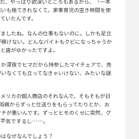
ただ、やっぱり欲深いところもあるから、「一本
思いも捨てきれなくて。家事育児の空き時間を使
ていたんです。
てましたね。なんの仕事もないのに。しかも足立
が稼げない。どんなバイトもクビになっちゃうか
っと歯がゆかったですよ。
か深夜でヒマだから持参したマイチェアで、売
がいなくても立ってなきゃいけない、みたいな謎
メリカの個人商店のそれなんで、そもそもが日
、両親からずっと仕送りをもらってたりとか、お
タチが悪いんです。ずっとヒモのくせに突然、グ
も平気でするし……。
のはなぜなんでしょう？