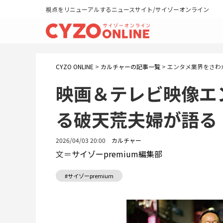
視点をリニューアルするニュースサイト/サイゾーオンライン
CYZO ONLINE
>
カルチャーの記事一覧
>
エンタメ業界をさわ
映画＆テレビ映像エ
る破天荒夫婦が語る
2026/04/03 20:00
カルチャー
文＝
サイゾーpremium編集部
#サイゾーpremium