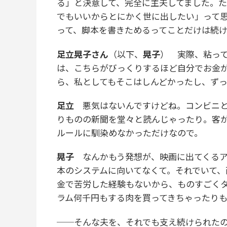
る」と決意して、完全に主夫してました。
でもいいからとにかく世に出したい」って
って、脚本を書きためるってことだけは続け
足立晃子さん
（以下、
晃子
） 実際、粘っ
は、こちらがびっくりするほど自分でお金
ら、私としてもそこはしんどかったし、ず
足立
悪気はないんですけどね。コンビニと
りものの新聞を堂々と読んじゃったり。客
ルールに馴染めなかっただけなので。
晃子
なんかもう発想が、映画に出てくるア
本のシステムに向いてなくて。それでいて
金で苦労した経験もないから、ものすごく
ラム何千円もする肉を買ってきちゃったり
──そんな夫を、それでも支え続けられた