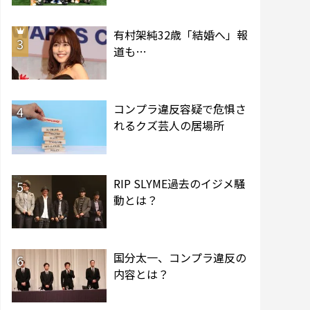
有村架純32歳「結婚へ」報
3
道も…
コンプラ違反容疑で危惧さ
4
れるクズ芸人の居場所
RIP SLYME過去のイジメ騒
5
動とは？
国分太一、コンプラ違反の
6
内容とは？