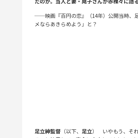
たのか。当人と妻・晃子さんが赤裸々に語
──映画『百円の恋』（14年）公開当時、
メならあきらめよう」と？
足立紳監督
（以下、
足立
） いやもう、そ