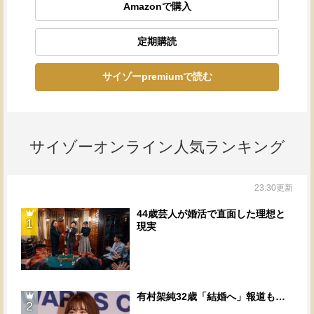
Amazonで購入
定期購読
サイゾーpremiumで読む
サイゾーオンライン人気ランキング
23:30更新
44歳芸人が婚活で直面した理想と
1
現実
有村架純32歳「結婚へ」報道も…
2