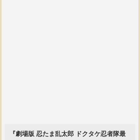
『劇場版 忍たま乱太郎 ドクタケ忍者隊最