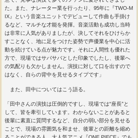
た。また、ナレーター業を行ったり、95年に『TWO-M
IX』という音楽ユニットでデビューして作曲も手掛け
るなど、マルチな才能を発揮。音楽活動も成功し当時
は非常に人気がありましたが、決してそれをひけらか
すことなく、地に足をつけた姿勢で声優業を中心に活
動を続けている点が魅力です。それに人間性も優れた
方で、現場ではサバサバとした印象でしたし、後輩へ
の気配りも欠かしません。演技に対して口を出すので
はなく、自らの背中を見せるタイプです」
また、田中についてはこう語る。
「田中さんの演技は圧倒的ですし、現場では“座長”と
して、皆を牽引しています。わからないことがあると
後輩に素直に質問するなど、自分の弱い部分を見せる
ことで、現場の雰囲気を和ませ、後輩との距離を縮め
ることができる人。大人気アニメ『ONE PIECE』でも