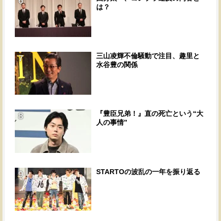
6
は？
三山凌輝不倫騒動で注目、趣里と
7
水谷豊の関係
『豊臣兄弟！』直の死亡という“大
8
人の事情”
STARTOの波乱の一年を振り返る
9