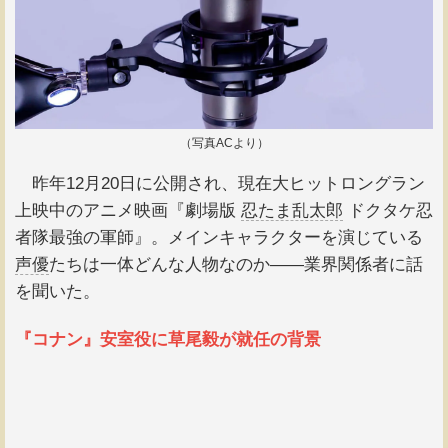
（写真ACより）
昨年12月20日に公開され、現在大ヒットロングラン
上映中のアニメ映画『劇場版
忍たま乱太郎
ドクタケ忍
者隊最強の軍師』。メインキャラクターを演じている
声優
たちは一体どんな人物なのか――業界関係者に話
を聞いた。
『コナン』安室役に草尾毅が就任の背景