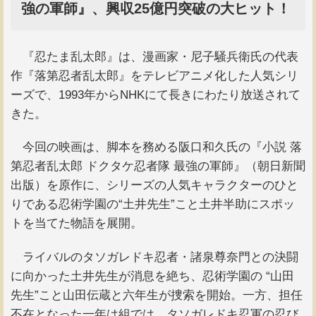
強の軍師』、興収25億円突破の大ヒット！
『忍たま乱太郎』は、漫画家・尼子騒兵衛氏の代表
作『落第忍者乱太郎』をテレビアニメ化した人気シリ
ーズで、1993年からNHKにて長きにわたり放送されて
きた。
今回の映画は、脚本を務める阪口和久氏の『小説 落
第忍者乱太郎 ドクタケ忍者隊 最強の軍師』（朝日新聞
出版）を原作に、シリーズの人気キャラクターのひと
りである忍術学園の“土井先生”こと土井半助にスポッ
トを当てた物語を展開。
ライバルのタソガレドキ忍者・諸泉尊奈門との決闘
に向かった土井先生が消息を絶ち、忍術学園の “山田
先生”こと山田伝蔵と六年生が捜索を開始。一方、担任
不在となった一年は組では、タソガレドキ忍軍の忍び