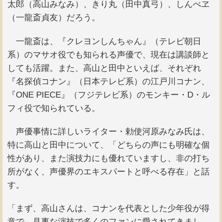
太郎（高山みなみ）、きり丸（田中真弓）、しんべヱ
（一龍斎貞友）だろう。
一龍斎は、『クレヨンしんちゃん』（テレビ朝日
系）のマサオ役でも知られる声優で、現在は講談師と
しても活躍。また、高山と田中といえば、それぞれ
『名探偵コナン』（日本テレビ系）の江戸川コナン、
『ONE PIECE』（フジテレビ系）のモンキー・D・ル
フィ役で知られている。
声優事情に詳しいライター・勅使河原みなみ氏は、
特に高山と田中について、「どちらの声にも明確な個
性があり、また演技力にも優れていますし、非の打ち
所がなく、声優界のエキスパートと呼べる存在」と話
す。
「まず、高山さんは、コナンを代表とした少年役が得
意で、見事な演技で多くのファンに愛されてきまし