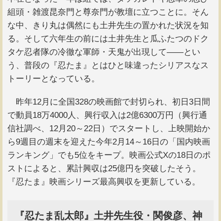
組頭・雑渡昆奈門と尊奈門が教壇に立つことに。そん
な中、きり丸は偶然にも土井先生の置かれた状況を知
る。そして六年生の前には土井先生と瓜ふたつのドク
タケ忍者隊の冷徹な軍師・天鬼が出現して――とい
う、普段の『忍たま』とはひと味違ったシリアスなス
トーリーとなっている。
昨年12月に全国328の映画館で封切られ、初日3日間
で動員18万4000人、興行収入は2億6300万円（興行通
信社調べ、12月20～22日）でスタートし、上映開始か
ら9週目の週末を迎えた今年2月14～16日の「国内映画
ランキング」でも5位をキープ。映画公式Xの18日のポ
ストによると、累計興収は25億円を突破したそう。
『忍たま』映画シリーズ最高興収を更新している。
『忍たま乱太郎』土井先生役・関俊彦、神