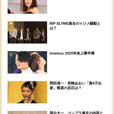
RIP SLYME過去のイジメ騒動と
3
は？
timelesz 2025年炎上事件簿
4
岡田准一・宮崎あおい「第4子出
5
産」報道の反応は？
国分太一、コンプラ違反の内容と