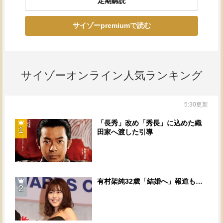
定期購読
サイゾーpremiumで読む
サイゾーオンライン人気ランキング
5:30更新
「長秀」改め「秀長」に込めた織
1
田家へ渡した引導
有村架純32歳「結婚へ」報道も…
2