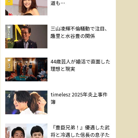
道も…
三山凌輝不倫騒動で注目、
2
趣里と水谷豊の関係
44歳芸人が婚活で直面した
3
理想と現実
timelesz 2025年炎上事件
4
簿
『豊臣兄弟！』優遇した武
5
将と冷遇した信長の息子た