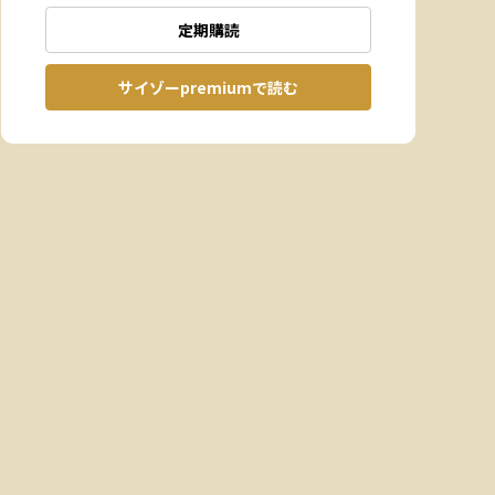
定期購読
サイゾーpremiumで読む