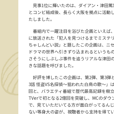
見事1位に輝いたのは、ダイアン・津田篤宏
とコンビ結成後、長らく大阪を拠点に活動し
たしました。
番組内で一躍注目を浴びた企画といえば、や
に放送された「犯人を見つけるまでミステ
ちゃしんどい説」と題したこの企画は、ニ
ドラマの世界へ引きずり込まれるというも
さそうにしぶしぶ事件を追うリアルな津田
きな話題を呼びました。
好評を博したこの企画は、第2弾、第3弾と
3話 怪盗VS名探偵～狙われた白鳥の歌～」は
回と、バラエティ番組で歴代最高記録を樹
TVerで初となる2億回を突破し、MCのダ
で、見ていただいてる方が面白がってるん
ない等身大の姿が、視聴者から支持を得て