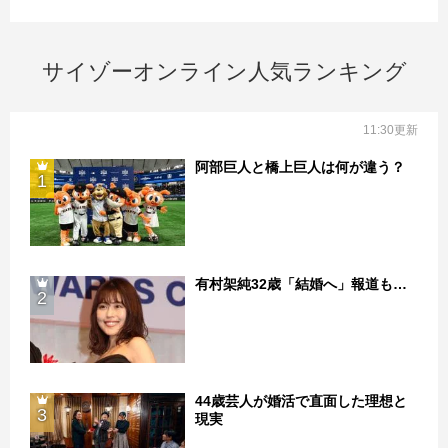
サイゾーオンライン人気ランキング
11:30更新
阿部巨人と橋上巨人は何が違う？
1
有村架純32歳「結婚へ」報道も…
2
44歳芸人が婚活で直面した理想と
3
現実