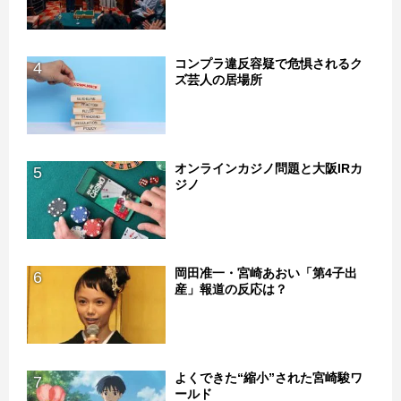
コンプラ違反容疑で危惧されるク
4
ズ芸人の居場所
オンラインカジノ問題と大阪IRカ
5
ジノ
岡田准一・宮崎あおい「第4子出
6
産」報道の反応は？
よくできた“縮小”された宮崎駿ワ
7
ールド