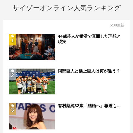
サイゾーオンライン人気ランキング
5:30更新
44歳芸人が婚活で直面した理想と
1
現実
阿部巨人と橋上巨人は何が違う？
2
有村架純32歳「結婚へ」報道も…
3