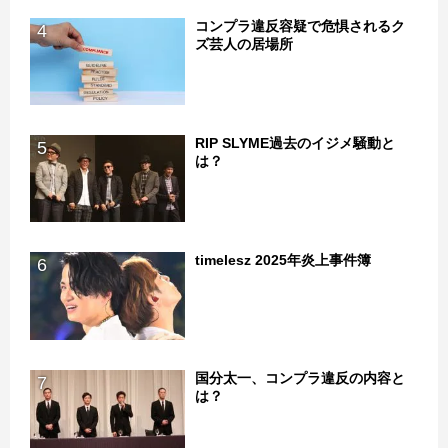
コンプラ違反容疑で危惧されるク
4
ズ芸人の居場所
RIP SLYME過去のイジメ騒動と
5
は？
timelesz 2025年炎上事件簿
6
国分太一、コンプラ違反の内容と
7
は？