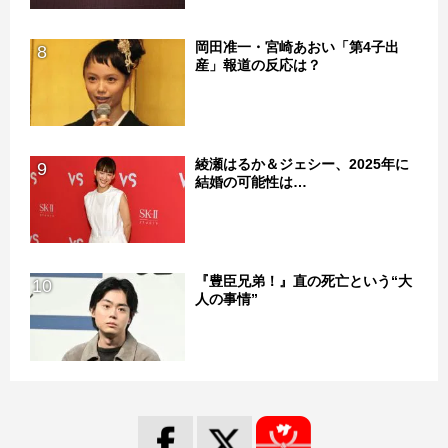
岡田准一・宮崎あおい「第4子出
8
産」報道の反応は？
綾瀬はるか＆ジェシー、2025年に
9
結婚の可能性は…
『豊臣兄弟！』直の死亡という“大
10
人の事情”