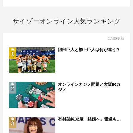
サイゾーオンライン人気ランキング
17:30更新
阿部巨人と橋上巨人は何が違う？
1
オンラインカジノ問題と大阪IRカ
2
ジノ
有村架純32歳「結婚へ」報道も…
3