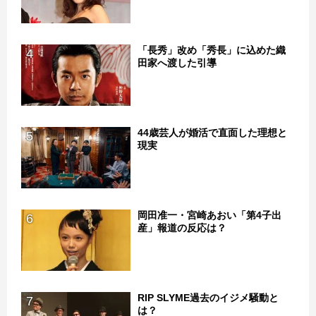
「長秀」改め「秀長」に込めた織
4
田家へ渡した引導
44歳芸人が婚活で直面した理想と
5
現実
岡田准一・宮崎あおい「第4子出
6
産」報道の反応は？
RIP SLYME過去のイジメ騒動と
7
は？