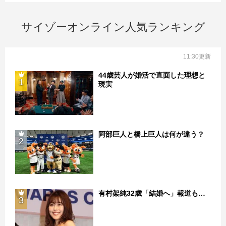
サイゾーオンライン人気ランキング
11:30更新
44歳芸人が婚活で直面した理想と
1
現実
阿部巨人と橋上巨人は何が違う？
2
有村架純32歳「結婚へ」報道も…
3