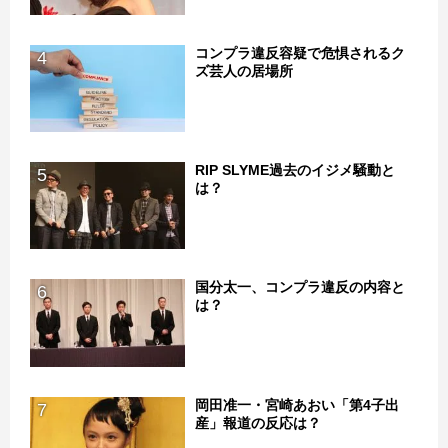
コンプラ違反容疑で危惧されるク
4
ズ芸人の居場所
RIP SLYME過去のイジメ騒動と
5
は？
国分太一、コンプラ違反の内容と
6
は？
岡田准一・宮崎あおい「第4子出
7
産」報道の反応は？