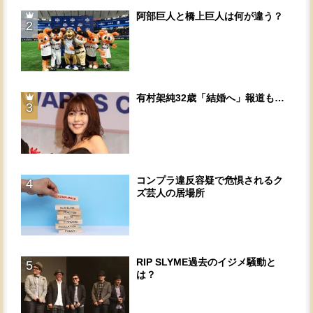
阿部巨人と橋上巨人は何が違う？
2
有村架純32歳「結婚へ」報道も…
3
コンプラ違反容疑で危惧されるク
4
ズ芸人の居場所
RIP SLYME過去のイジメ騒動と
5
は？