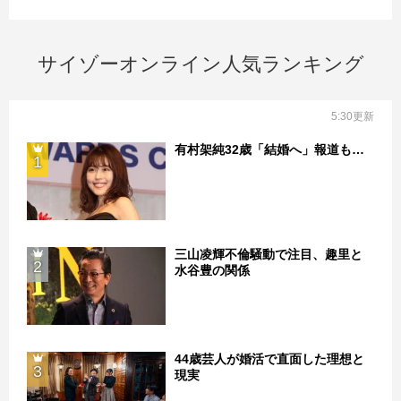
サイゾーオンライン人気ランキング
5:30更新
有村架純32歳「結婚へ」報道も…
1
三山凌輝不倫騒動で注目、趣里と
2
水谷豊の関係
44歳芸人が婚活で直面した理想と
3
現実