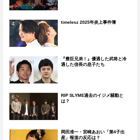
timelesz 2025年炎上事件簿
4
『豊臣兄弟！』優遇した武将と冷
5
遇した信長の息子たち
RIP SLYME過去のイジメ騒動と
6
は？
岡田准一・宮崎あおい「第4子出
7
産」報道の反応は？