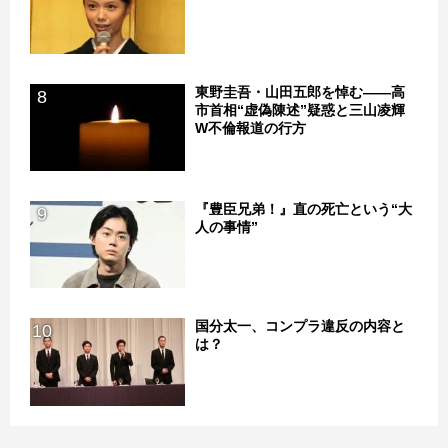
東野圭吾・山田五郎を悼む――高
8
市首相“虚偽陳述”疑惑と三山凌輝
W不倫報道の行方
『豊臣兄弟！』直の死亡という“大
9
人の事情”
国分太一、コンプラ違反の内容と
10
は？