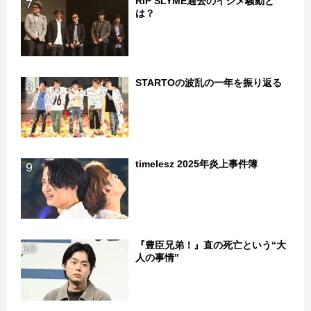
RIP SLYME過去のイジメ騒動と
7
は？
STARTOの波乱の一年を振り返る
8
timelesz 2025年炎上事件簿
9
『豊臣兄弟！』直の死亡という“大
10
人の事情”