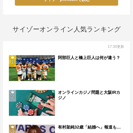
サイゾーオンライン人気ランキング
17:30更新
阿部巨人と橋上巨人は何が違う？
1
オンラインカジノ問題と大阪IRカ
2
ジノ
有村架純32歳「結婚へ」報道も…
3