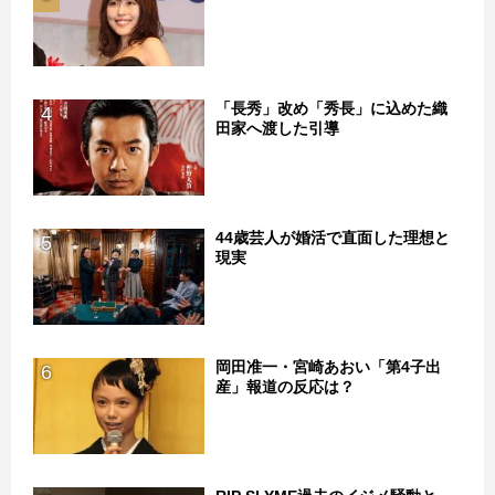
「長秀」改め「秀長」に込めた織
4
田家へ渡した引導
44歳芸人が婚活で直面した理想と
5
現実
岡田准一・宮崎あおい「第4子出
6
産」報道の反応は？