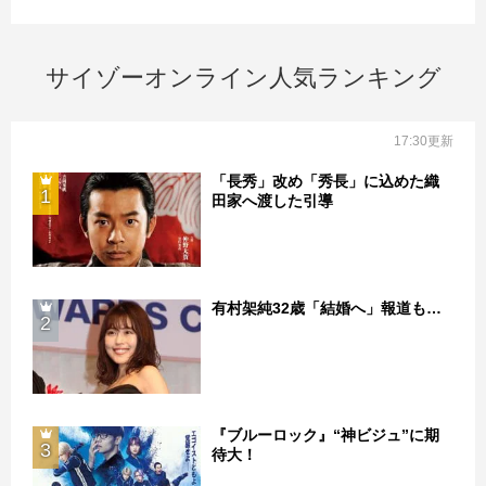
サイゾーオンライン人気ランキング
17:30更新
「長秀」改め「秀長」に込めた織
1
田家へ渡した引導
有村架純32歳「結婚へ」報道も…
2
『ブルーロック』“神ビジュ”に期
3
待大！