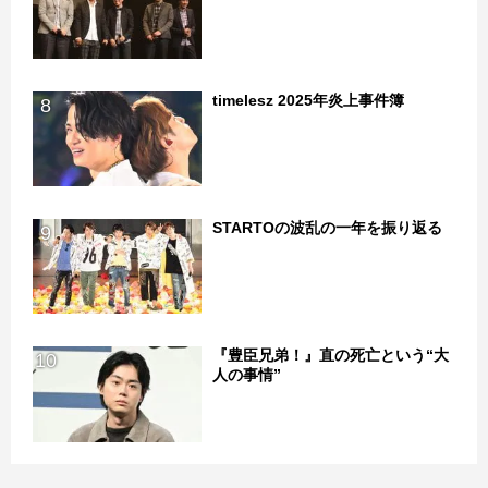
timelesz 2025年炎上事件簿
8
STARTOの波乱の一年を振り返る
9
『豊臣兄弟！』直の死亡という“大
10
人の事情”