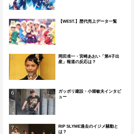
【WEST.】歴代売上データ一覧
4
岡田准一・宮崎あおい「第4子出
5
産」報道の反応は？
ガッポリ建設・小堀敏夫インタビ
6
ュー
RIP SLYME過去のイジメ騒動と
7
は？