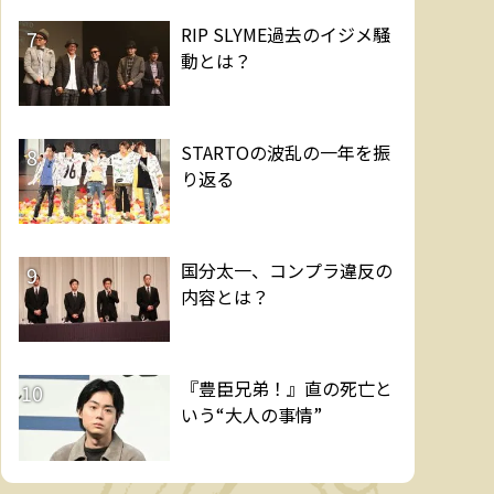
RIP SLYME過去のイジメ騒
7
動とは？
STARTOの波乱の一年を振
8
り返る
国分太一、コンプラ違反の
9
内容とは？
『豊臣兄弟！』直の死亡と
10
いう“大人の事情”