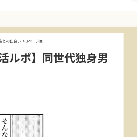
性との出会い
>
3ページ目
婚活ルポ】同世代独身男