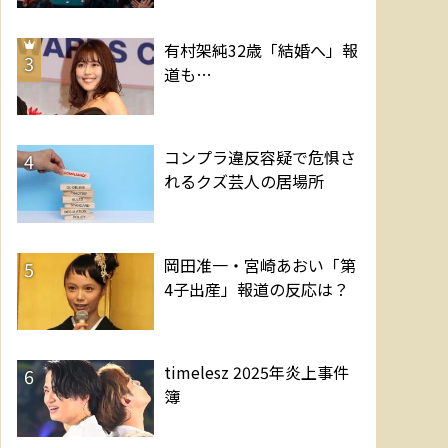
有村架純32歳「結婚へ」報
3
道も…
コンプラ違反容疑で危惧さ
4
れるクズ芸人の居場所
岡田准一・宮崎あおい「第
5
4子出産」報道の反応は？
timelesz 2025年炎上事件
6
簿