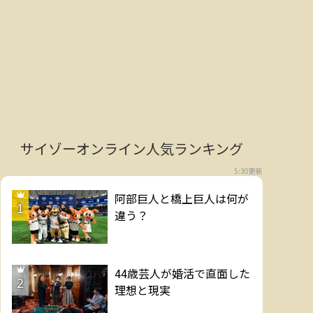
サイゾーオンライン人気ランキング
5:30更新
阿部巨人と橋上巨人は何が
1
違う？
44歳芸人が婚活で直面した
2
理想と現実