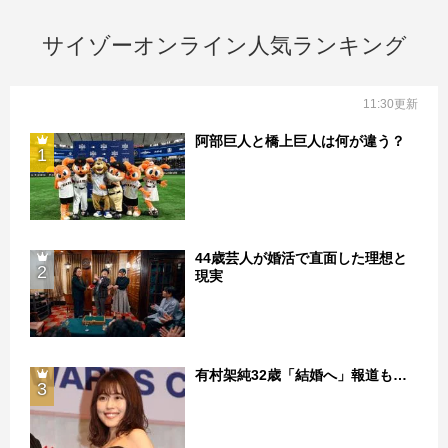
サイゾーオンライン人気ランキング
11:30更新
阿部巨人と橋上巨人は何が違う？
1
44歳芸人が婚活で直面した理想と
2
現実
有村架純32歳「結婚へ」報道も…
3