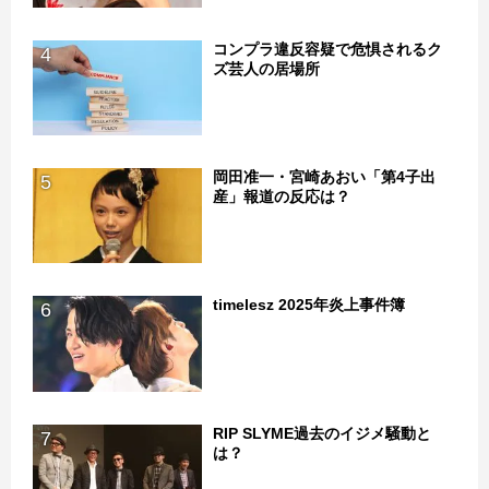
コンプラ違反容疑で危惧されるク
4
ズ芸人の居場所
岡田准一・宮崎あおい「第4子出
5
産」報道の反応は？
timelesz 2025年炎上事件簿
6
RIP SLYME過去のイジメ騒動と
7
は？