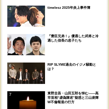
timelesz 2025年炎上事件簿
4
『豊臣兄弟！』優遇した武将と冷
5
遇した信長の息子たち
RIP SLYME過去のイジメ騒動と
6
は？
東野圭吾・山田五郎を悼む――高
7
市首相“虚偽陳述”疑惑と三山凌輝
W不倫報道の行方