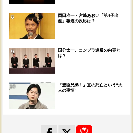
岡田准一・宮崎あおい「第4子出
8
産」報道の反応は？
国分太一、コンプラ違反の内容と
9
は？
『豊臣兄弟！』直の死亡という“大
10
人の事情”