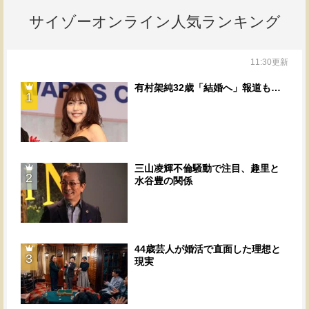
サイゾーオンライン人気ランキング
11:30更新
有村架純32歳「結婚へ」報道も…
1
三山凌輝不倫騒動で注目、趣里と
2
水谷豊の関係
44歳芸人が婚活で直面した理想と
3
現実