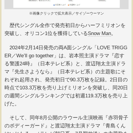
※画像クリックで拡大表示／サイゾーウーマン
歴代シングル全作で発売初日からハーフミリオンを
突破し、オリコン1位を獲得している
Snow Man
。
2024年2月14日発売の両A面シングル「LOVE TRIGG
ER／We’ll go together」は、岩本照主演ドラマ『恋す
る警護24時』（日本テレビ系）と、渡辺翔太主演ドラ
マ『先生さようなら』（日本テレビ系）の主題歌にそ
れぞれ起用され、発売初日で90.3万枚を記録。2日目の
時点で103.3万枚を売り上げミリオンを突破し、同20日
の週間シングルランキングでは初週119.3万枚を売り上
げた。
そして、同年8月公開のラウール主演映画『赤羽骨子
のボディーガード』と渡辺翔太主演ドラマ『青島くん