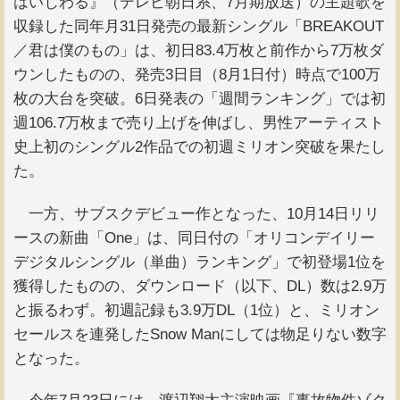
はいじわる』（テレビ朝日系、7月期放送）の主題歌を
収録した同年月31日発売の最新シングル「BREAKOUT
／君は僕のもの」は、初日83.4万枚と前作から7万枚ダ
ウンしたものの、発売3日目（8月1日付）時点で100万
枚の大台を突破。6日発表の「週間ランキング」では初
週106.7万枚まで売り上げを伸ばし、男性アーティスト
史上初のシングル2作品での初週ミリオン突破を果たし
た。
一方、サブスクデビュー作となった、10月14日リリ
ースの新曲「One」は、同日付の「オリコンデイリー
デジタルシングル（単曲）ランキング」で初登場1位を
獲得したものの、ダウンロード（以下、DL）数は2.9万
と振るわず。初週記録も3.9万DL（1位）と、ミリオン
セールスを連発したSnow Manにしては物足りない数字
となった。