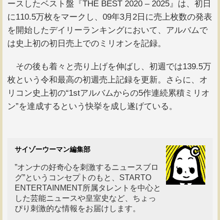
ースしたベスト盤『THE BEST 2020 – 2025』は、初日
に110.5万枚をマークし、09年3月2日に売上枚数の発表
を開始したデイリーランキングにおいて、アルバムで
は史上初の初日売上でのミリオンを記録。
その後も着々と売り上げを伸ばし、初週では139.5万
枚という令和最高の初週売上記録を更新。さらに、オ
リコン史上初の“1stアルバムからの5作連続累積ミリオ
ン”を達成するという快挙を成し遂げている。
サイゾーウーマン編集部
”オンナの好奇心を刺激するニュースブロ
グ”というコンセプトのもと、STARTO
ENTERTAINMENT所属タレントを中心と
した芸能ニュースや皇室史など、ちょっ
ぴり刺激的な情報をお届けします。