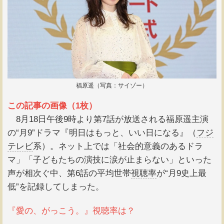
福原遥（写真：サイゾー）
この記事の画像（1枚）
8月18日午後9時より第7話が放送される福原遥主演
の“月9”ドラマ『明日はもっと、いい日になる』（
フジ
テレビ
系）。ネット上では「社会的意義のあるドラ
マ」「子どもたちの演技に涙が止まらない」といった
声が相次ぐ中、第6話の平均世帯
視聴率
が“月9史上最
低”を記録してしまった。
『愛の、がっこう。』視聴率は？