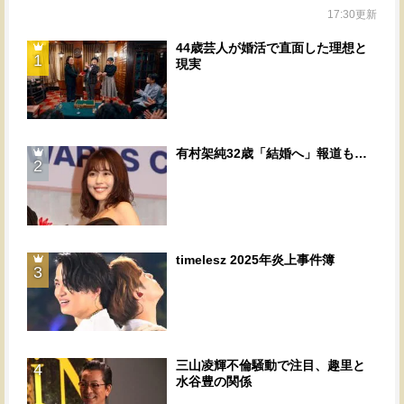
17:30更新
44歳芸人が婚活で直面した理想と
1
現実
有村架純32歳「結婚へ」報道も…
2
timelesz 2025年炎上事件簿
3
三山凌輝不倫騒動で注目、趣里と
4
水谷豊の関係