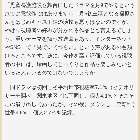
「児童養護施設を舞台にしたドラマを月9でやるという
点では意欲作ではありますし、月9初主演となる福原さ
んをはじめキャスト陣の演技も悪くはないのですが、
やはり視聴者の好みが分かれる作品とも言えるでしょ
う。重いテーマを扱う放送回もあり、インターネット
やSNS上で『見ていてつらい』という声があるのも頷
けるところです。逆に、今作を高く評価している視聴
者の中には、録画してじっくりと作品を楽しみたいと
いった人もいるのではないでしょうか」
同ドラマは初回こそ平均世帯視聴率7.1％（ビデオリ
サーチ調べ、関東地区／以下同）、個人4.1％とそこそ
この滑り出しであったが、その後にダウンし、第6話で
世帯4.6％、個人2.7％を記録。