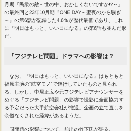
月期『民衆の敵～世の中、おかしくないですか!?～』
の最終回と23年10月期『ONE DAY～聖夜のから騒ぎ
～』の第6話が記録した4.6％が歴代最低であり、これ
に『明日はもっと、いい日になる』の第6話も並んだ形
だ。
「フジテレビ問題」ドラマへの影響は？
なお、『明日はもっと、いい日になる』はもともと
福原主演の“航空モノ”で進行していたものと見られ
る。しかし、中居正広や元フジテレビアナウンサーを
めぐる「フジテレビ問題」の影響で撮影に全面協力す
る予定だった大手航空会社が撤退。企画の立て直しを
余儀なくされた経緯があるようだ。
同問題の影響について、前出の竹下氏が語る。