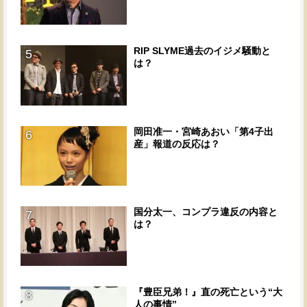
RIP SLYME過去のイジメ騒動と
5
は？
岡田准一・宮崎あおい「第4子出
6
産」報道の反応は？
国分太一、コンプラ違反の内容と
7
は？
『豊臣兄弟！』直の死亡という“大
8
人の事情”