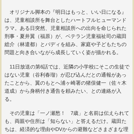
オリジナル脚本の『明日はもっと、いい日になる』
は、児童相談所を舞台としたハートフルヒューマンド
ラマ。ある日突然、児童相談所への出向を命じられた
刑事・夏井翼（福原）が、ベテラン児童福祉司の蔵田
総介（林遣都）とバディを組み、家庭や子どもたちの
問題と向き合いながら成長していく姿が描かれる。
11日放送の第6話では、近隣の小学校にそこの生徒で
はない児童（谷利春瑠）が忍び込んだとの通報があっ
たことから、翼のもとへ浦ヶ崎署の猪俣健一（佐々木
道成）から身柄付き通告を頼みたい、との連絡が入
る。
その児童は「一ノ瀬愁！ 7歳」と名前は伝えられて
も、両親や住所は「知らない」と答えるだけ。蔵田た
ちは、経済的な理由やDVからの避難などさまざまな理