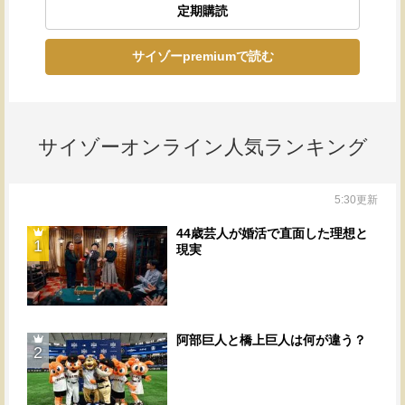
定期購読
サイゾーpremiumで読む
サイゾーオンライン人気ランキング
5:30更新
44歳芸人が婚活で直面した理想と
1
現実
阿部巨人と橋上巨人は何が違う？
2