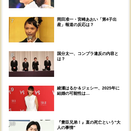
岡田准一・宮崎あおい「第4子出
7
産」報道の反応は？
国分太一、コンプラ違反の内容と
8
は？
綾瀬はるか＆ジェシー、2025年に
9
結婚の可能性は…
『豊臣兄弟！』直の死亡という“大
10
人の事情”