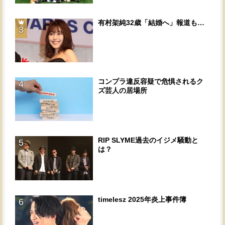
有村架純32歳「結婚へ」報道も…
3
コンプラ違反容疑で危惧されるク
4
ズ芸人の居場所
RIP SLYME過去のイジメ騒動と
5
は？
timelesz 2025年炎上事件簿
6