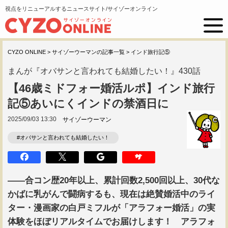
視点をリニューアルするニュースサイト/サイゾーオンライン
CYZO ONLINE
>
サイゾーウーマンの記事一覧
>
インド旅行記⑤
まんが『オバサンと言われても結婚したい！』430話
【46歳ミドフォー婚活ルポ】インド旅行
記⑤あいにくインドの禁酒日に
2025/09/03 13:30
サイゾーウーマン
#オバサンと言われても結婚したい！
――合コン歴20年以上、累計回数2,500回以上、30代な
かばに乳がんで闘病するも、現在は絶賛婚活中のライ
ター・漫画家の白戸ミフルが「アラフォー婚活」の実
体験をほぼリアルタイムでお届けします！ アラフォ