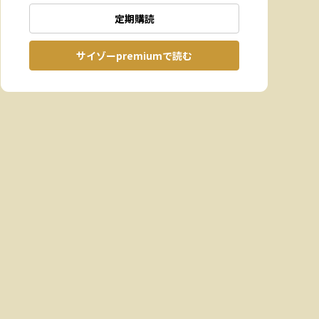
定期購読
サイゾーpremiumで読む