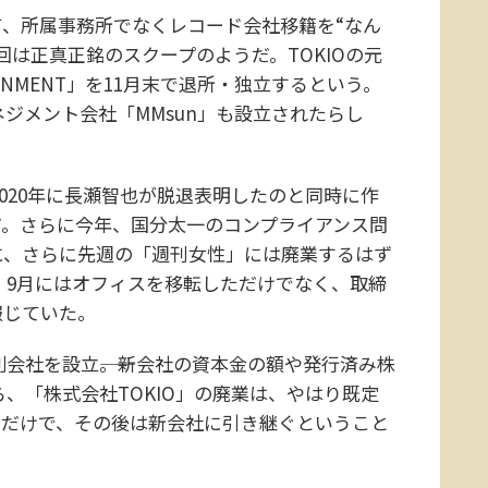
、所属事務所でなくレコード会社移籍を“なん
は正真正銘のスクープのようだ。TOKIOの元
AINMENT」を11月末で退所・独立するという。
ジメント会社「MMsun」も設立されたらし
020年に長瀬智也が脱退表明したのと同時に作
だ。さらに今年、国分太一のコンプライアンス問
に、さらに先週の「週刊女性」には廃業するはず
し、9月にはオフィスを移転しただけでなく、取締
報じていた。
会社を設立――。新会社の資本金の額や発行済み株
ら、「株式会社TOKIO」の廃業は、やはり既定
るだけで、その後は新会社に引き継ぐということ