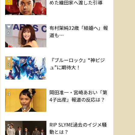
めた織田家へ渡した引導
有村架純32歳「結婚へ」報
2
道も…
『ブルーロック』“神ビジ
3
ュ”に期待大！
岡田准一・宮崎あおい「第
4
4子出産」報道の反応は？
RIP SLYME過去のイジメ騒
5
動とは？