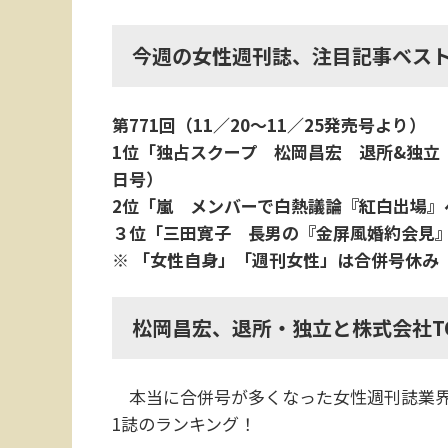
今週の女性週刊誌、注目記事ベスト
第771回（11／20〜11／25発売号より）
1位「独占スクープ 松岡昌宏 退所&独立『
日号）
2位「嵐 メンバーで白熱議論『紅白出場』
３位「三田寛子 長男の『金屏風婚約会見』
※ 「女性自身」「週刊女性」は合併号休み
松岡昌宏、退所・独立と株式会社TO
本当に合併号が多くなった女性週刊誌業界
1誌のランキング！