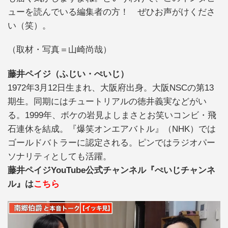
ューを読んでいる編集者の方！ ぜひお声がけくださ
い（笑）。
（取材・写真＝山崎尚哉）
藤井ペイジ（ふじい・ぺいじ）
1972年3月12日生まれ、大阪府出身。大阪NSCの第13
期生。同期にはチュートリアルの徳井義実などがい
る。1999年、ボケの岩見よしまさとお笑いコンビ・飛
石連休を結成。『爆笑オンエアバトル』（NHK）では
ゴールドバトラーに認定される。ピンではラジオパー
ソナリティとしても活躍。
藤井ペイジYouTube公式チャンネル『ぺいじチャンネ
ル』は
こちら