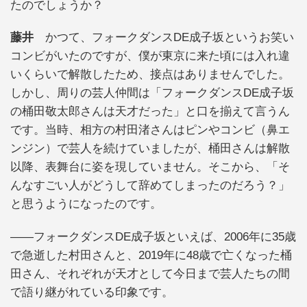
たのでしょうか？
藤井
かつて、フォークダンスDE成子坂というお笑い
コンビがいたのですが、僕が東京に来た頃には入れ違
いくらいで解散したため、接点はありませんでした。
しかし、周りの芸人仲間は「フォークダンスDE成子坂
の桶田敬太郎さんは天才だった」と口を揃えて言うん
です。当時、相方の村田渚さんはピンやコンビ（鼻エ
ンジン）で芸人を続けていましたが、桶田さんは解散
以降、表舞台に姿を現していません。そこから、「そ
んなすごい人がどうして辞めてしまったのだろう？」
と思うようになったのです。
――フォークダンスDE成子坂といえば、2006年に35歳
で急逝した村田さんと、2019年に48歳で亡くなった桶
田さん、それぞれが天才として今日まで芸人たちの間
で語り継がれている印象です。