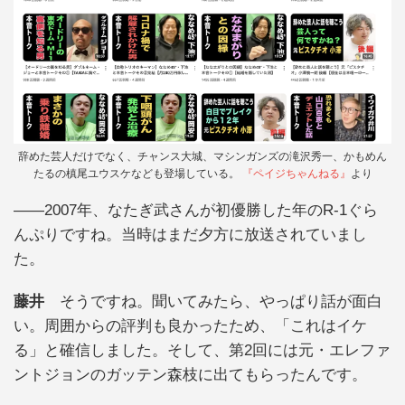
辞めた芸人だけでなく、チャンス大城、マシンガンズの滝沢秀一、かもめん
たるの槙尾ユウスケなども登場している。
『ペイジちゃんねる』
より
――2007年、なたぎ武さんが初優勝した年のR-1ぐら
んぷりですね。当時はまだ夕方に放送されていまし
た。
藤井
そうですね。聞いてみたら、やっぱり話が面白
い。周囲からの評判も良かったため、「これはイケ
る」と確信しました。そして、第2回には元・エレファ
ントジョンのガッテン森枝に出てもらったんです。