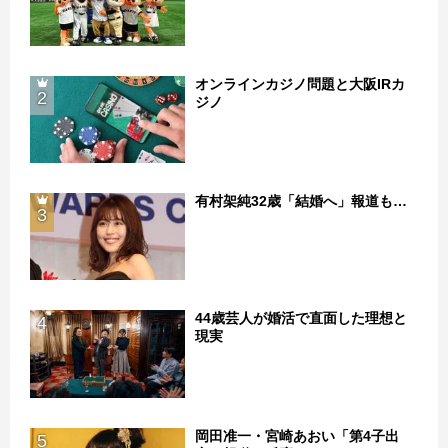
オンラインカジノ問題と大阪IRカ
2
ジノ
有村架純32歳「結婚へ」報道も…
3
44歳芸人が婚活で直面した理想と
4
現実
岡田准一・宮崎あおい「第4子出
5