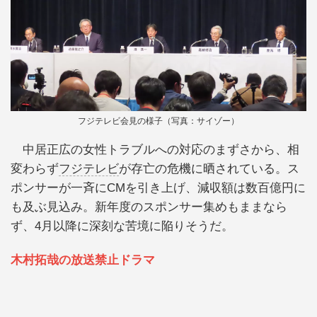
フジテレビ会見の様子（写真：サイゾー）
中居正広の女性トラブルへの対応のまずさから、相
変わらず
フジテレビ
が存亡の危機に晒されている。ス
ポンサーが一斉にCMを引き上げ、減収額は数百億円に
も及ぶ見込み。新年度のスポンサー集めもままなら
ず、4月以降に深刻な苦境に陥りそうだ。
木村拓哉の放送禁止ドラマ