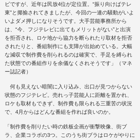
ビですが、近年は民放4位が定位置。“振り向けばテレ
東”と揶揄されてきましたが、今回の一連の騒動がいよ
いよダメ押しになりそうです。大手芸能事務所から
は、“今、フジテレビに出てもメリットがない”と出演
を拒否され、ロケ地から協力を断られたり取材を拒否
されたりと、番組制作にも支障が出始めている。大幅
な減収で制作費を削られるのは確実で、手足を縛られ
た状態での番組作りを余儀なくされそうです」（マネ
ー誌記者）
何も見えない暗闇に入り込み、出口が見つからない
状態のフジテレビ。売れっ子芸能人に距離を置かれ、
ロケも取材もできず、制作費も限られる三重苦の状況
で、4月からはどんな番組を作れば良いのか。
「制作費を削りたい時の鉄板企画が衝撃映像、街ブ
ラ、企業コラボの3つ。このうち街ブラはロケがやりに