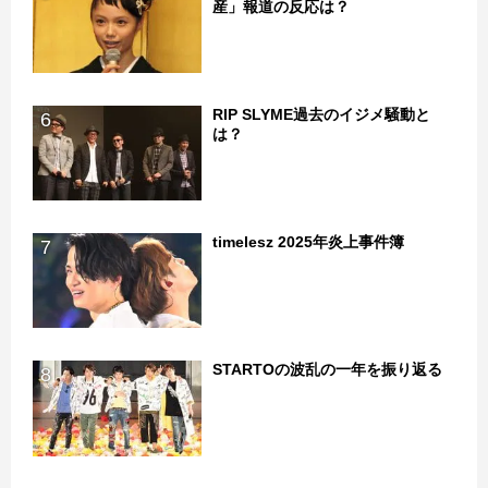
産」報道の反応は？
RIP SLYME過去のイジメ騒動と
6
は？
timelesz 2025年炎上事件簿
7
STARTOの波乱の一年を振り返る
8