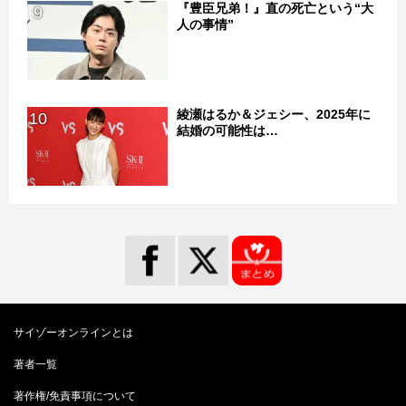
『豊臣兄弟！』直の死亡という“大
9
人の事情”
綾瀬はるか＆ジェシー、2025年に
10
結婚の可能性は…
サイゾーオンラインとは
著者一覧
著作権/免責事項について