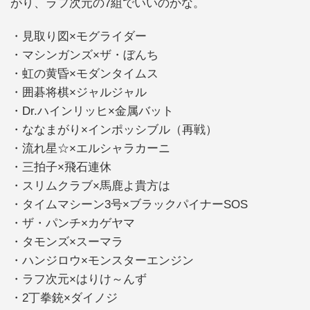
がり、ラフ次元の7組でいいのかな。
・見取り図×モグライダー
・マシンガンズ×ザ・ぼんち
・虹の黄昏×モダンタイムス
・囲碁将棋×ジャルジャル
・Dr.ハインリッヒ×金属バット
・ななまがり×インポッシブル（再戦）
・流れ星☆×エルシャラカーニ
・三拍子×飛石連休
・スリムクラブ×馬鹿よ貴方は
・タイムマシーン3号×ブラックパイナーSOS
・ザ・パンチ×カゲヤマ
・タモンズ×スーマラ
・ハンジロウ×モンスターエンジン
・ラフ次元×はりけ～んず
・2丁拳銃×ダイノジ