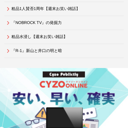
粗品1人賛否1周年【週末お笑い雑話】
『NOBROCK TV』の発掘力
粗品水浸し【週末お笑い雑話】
『R-1』新山と井口の明と暗