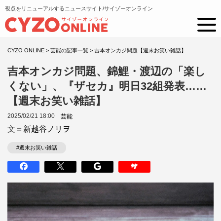
視点をリニューアルするニュースサイト/サイゾーオンライン
CYZO ONLINE
>
芸能の記事一覧
>
吉本オンカジ問題【週末お笑い雑話】
吉本オンカジ問題、錦鯉・渡辺の「楽し
くない」、『ザセカ』明日32組発表……
【週末お笑い雑話】
2025/02/21 18:00
芸能
文＝
新越谷ノリヲ
#週末お笑い雑話