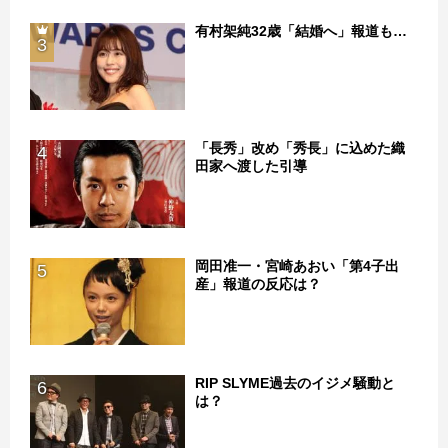
有村架純32歳「結婚へ」報道も…
3
「長秀」改め「秀長」に込めた織
4
田家へ渡した引導
岡田准一・宮崎あおい「第4子出
5
産」報道の反応は？
RIP SLYME過去のイジメ騒動と
6
は？