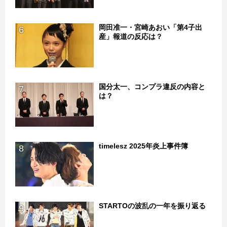
岡田准一・宮崎あおい「第4子出
6
産」報道の反応は？
国分太一、コンプラ違反の内容と
7
は？
timelesz 2025年炎上事件簿
8
STARTOの波乱の一年を振り返る
9