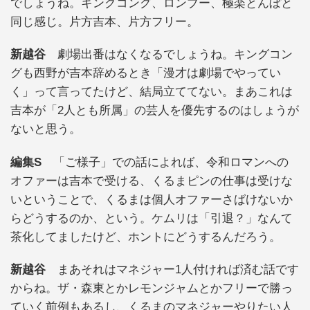
でしょうね。キングコング、ロンブー、極楽とんぼと
同じ感じ。片方吉本、片方フリー。
新越谷
劇場出番はなくなるでしょうね。キングコン
グも西野が吉本辞めるとき「漫才は劇場でやってい
く」って言ってたけど、結局立ててない。まあこれは
吉本が「2人とも所属」の芸人を優先するのはしょうが
ないと思う。
編集S
「ご様子」での話によれば、令和ロマンへの
オファーは吉本で受ける、くるまピンの仕事は受けな
いということで、くるまは個人オファーさばけないか
らどうするのか、という。ケムリは「引退？」なんて
茶化してましたけど、ホントにどうするんだろう。
新越谷
まあそれはマネジャー1人付ければ済む話です
からね。ザ・森東とかレモンジャムとかフリーで勝っ
ていく前例もあるし、くるまのマネジャーやりたい人