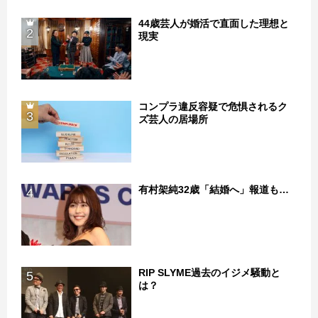
44歳芸人が婚活で直面した理想と
2
現実
コンプラ違反容疑で危惧されるク
3
ズ芸人の居場所
有村架純32歳「結婚へ」報道も…
4
RIP SLYME過去のイジメ騒動と
5
は？