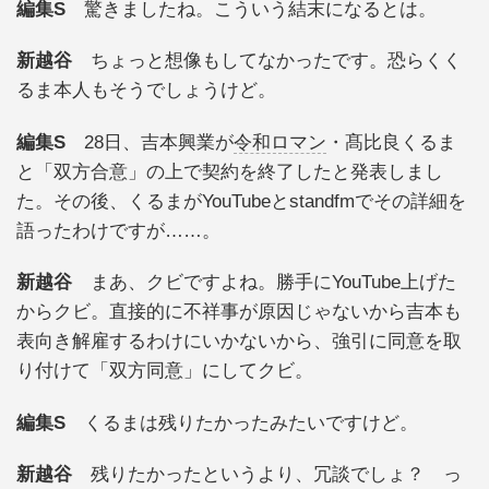
編集S
驚きましたね。こういう結末になるとは。
新越谷
ちょっと想像もしてなかったです。恐らくく
るま本人もそうでしょうけど。
編集S
28日、吉本興業が
令和ロマン
・髙比良くるま
と「双方合意」の上で契約を終了したと発表しまし
た。その後、くるまがYouTubeとstandfmでその詳細を
語ったわけですが……。
新越谷
まあ、クビですよね。勝手にYouTube上げた
からクビ。直接的に不祥事が原因じゃないから吉本も
表向き解雇するわけにいかないから、強引に同意を取
り付けて「双方同意」にしてクビ。
編集S
くるまは残りたかったみたいですけど。
新越谷
残りたかったというより、冗談でしょ？ っ