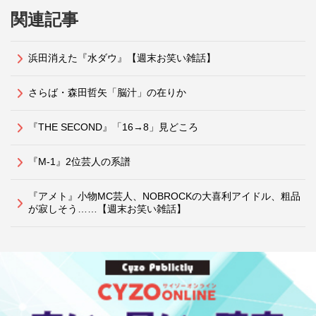
関連記事
浜田消えた『水ダウ』【週末お笑い雑話】
さらば・森田哲矢「脳汁」の在りか
『THE SECOND』「16→8」見どころ
『M-1』2位芸人の系譜
『アメト』小物MC芸人、NOBROCKの大喜利アイドル、粗品
が寂しそう……【週末お笑い雑話】