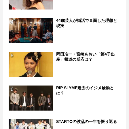
44歳芸人が婚活で直面した理想と
4
現実
岡田准一・宮崎あおい「第4子出
5
産」報道の反応は？
RIP SLYME過去のイジメ騒動と
6
は？
STARTOの波乱の一年を振り返る
7