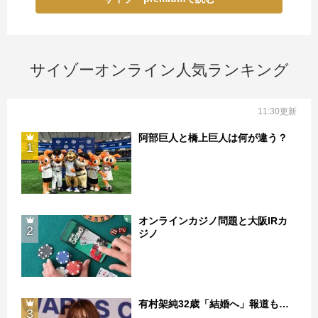
サイゾーオンライン人気ランキング
11:30更新
阿部巨人と橋上巨人は何が違う？
1
オンラインカジノ問題と大阪IRカ
2
ジノ
有村架純32歳「結婚へ」報道も…
3