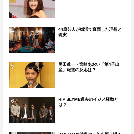
44歳芸人が婚活で直面した理想と
4
現実
岡田准一・宮崎あおい「第4子出
5
産」報道の反応は？
RIP SLYME過去のイジメ騒動と
6
は？