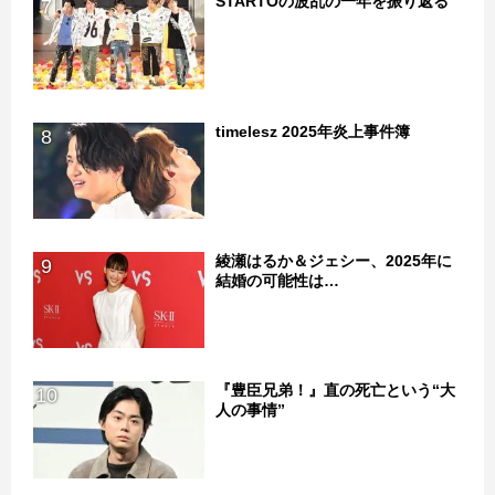
STARTOの波乱の一年を振り返る
7
timelesz 2025年炎上事件簿
8
綾瀬はるか＆ジェシー、2025年に
9
結婚の可能性は…
『豊臣兄弟！』直の死亡という“大
10
人の事情”