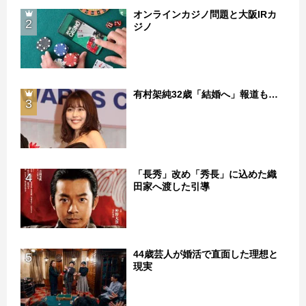
オンラインカジノ問題と大阪IRカ
2
ジノ
有村架純32歳「結婚へ」報道も…
3
「長秀」改め「秀長」に込めた織
4
田家へ渡した引導
44歳芸人が婚活で直面した理想と
5
現実