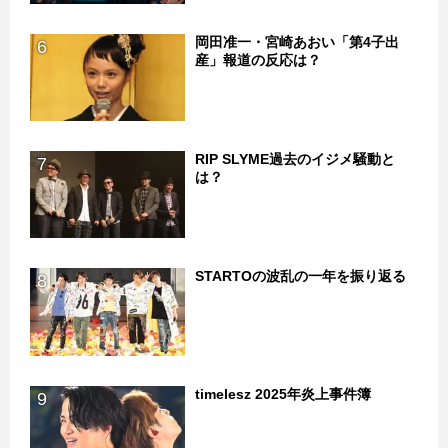
岡田准一・宮崎あおい「第4子出
6
産」報道の反応は？
RIP SLYME過去のイジメ騒動と
7
は？
STARTOの波乱の一年を振り返る
8
timelesz 2025年炎上事件簿
9