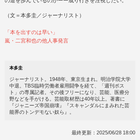
の道を歩んでいるのかーー成り行きを注視したい。
（文＝本多圭／ジャーナリスト）
「本を出すのは早い」
嵐・二宮和也の他人事発言
本多圭
ジャーナリスト。1948年、東京生まれ。明治学院大学
中退。TBS臨時労働者雇用闘争を経て、「週刊ポス
ト」の専属記者。その後フリーになり、芸能、医療分
野などを手がける。芸能取材歴は40年以上。著書に
『ジャニーズ帝国崩壊』『スキャンダルにまみれた芸
能界のトンデモない奴ら』。
最終更新：
2025/06/28 18:00