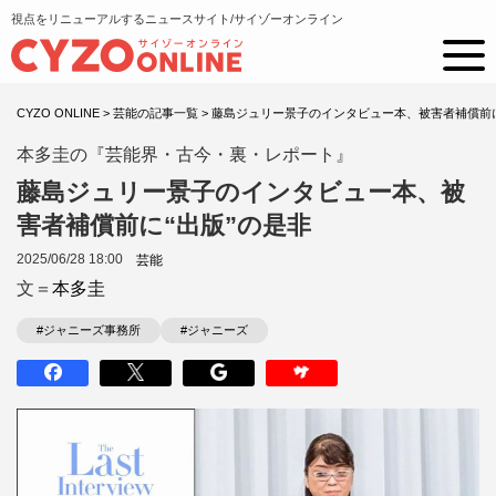
視点をリニューアルするニュースサイト/サイゾーオンライン
CYZO ONLINE
>
芸能の記事一覧
>
藤島ジュリー景子のインタビュー本、被害者補償前に
本多圭の『芸能界・古今・裏・レポート』
藤島ジュリー景子のインタビュー本、被
害者補償前に“出版”の是非
2025/06/28 18:00
芸能
文＝
本多圭
#ジャニーズ事務所
#ジャニーズ