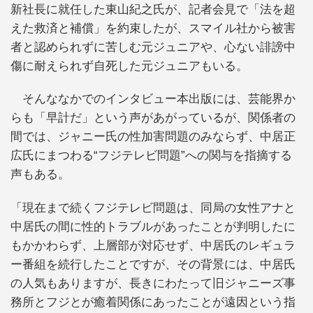
新社長に就任した東山紀之氏が、記者会見で「法を超
えた救済と補償」を約束したが、スマイル社から被害
者と認められずに苦しむ元ジュニアや、心ない誹謗中
傷に耐えられず自死した元ジュニアもいる。
そんななかでのインタビュー本出版には、芸能界か
らも「早計だ」という声があがっているが、関係者の
間では、ジャニー氏の性加害問題のみならず、中居正
広氏にまつわる“フジテレビ問題”への関与を指摘する
声もある。
「現在まで続くフジテレビ問題は、同局の女性アナと
中居氏の間に性的トラブルがあったことが判明したに
もかかわらず、上層部が対応せず、中居氏のレギュラ
ー番組を続行したことですが、その背景には、中居氏
の人気もありますが、長きにわたって旧ジャニーズ事
務所とフジとが癒着関係にあったことが遠因という指